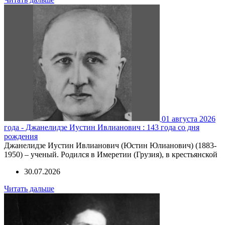
01 августа 2026
года - Джанелидзе Иустин Ивлианович : 143 года со дня
рождения
Джанелидзе Иустин Ивлианович (Юстин Юлианович) (1883-
1950) – ученый. Родился в Имеретии (Грузия), в крестьянской
30.07.2026
Читать дальше