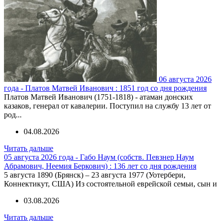
06 августа 2026
года - Платов Матвей Иванович : 1851 год со дня рождения
Платов Матвей Иванович (1751-1818) - атаман донских
казаков, генерал от кавалерии. Поступил на службу 13 лет от
род...
04.08.2026
Читать дальше
05 августа 2026 года - Габо Наум (собств. Певзнер Наум
Абрамович, Неемия Беркович) : 136 лет со дня рождения
5 августа 1890 (Брянск) – 23 августа 1977 (Уотербери,
Коннектикут, США) Из состоятельной еврейской семьи, сын и
03.08.2026
Читать дальше