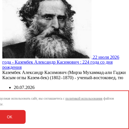
22 июля 2026
года - Казембек Александр Касимович : 224 года со дня
рождения
Казембек Александр Касимович (Мирза Мухаммад-али Гаджи
Касым оглы Казем-бек) (1802–1870) - ученый-востоковед, тю
20.07.2026
Читать дальше
олжая использовать сайт, вы соглашаетесь с
политикой использования
файлов
21 июля 2026 года - Медем Александр Александрович фон :
ie.
Юбилей 130 лет со дня рождения
21 июля 1896 (Петербург) – 7 октября 1983 (Шелль, под
OK
Парижем) Окончил Николаевский кадетский корпус и
ускоренн...