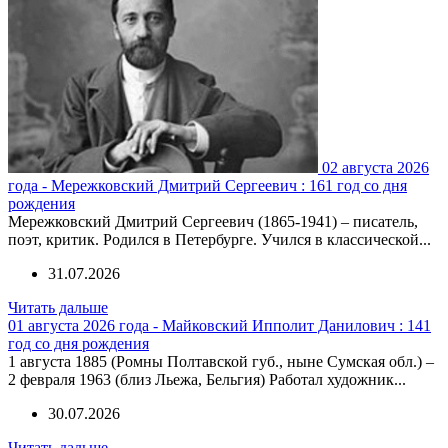
02 августа 2026
года - Мережковский Дмитрий Сергеевич : 161 год со дня
рождения
Мережковский Дмитрий Сергеевич (1865-1941) – писатель,
поэт, критик. Родился в Петербурге. Учился в классической...
31.07.2026
Читать дальше
01 августа 2026 года - Майковский Ипполит Данилович : 141
год со дня рождения
1 августа 1885 (Ромны Полтавской губ., ныне Сумская обл.) –
2 февраля 1963 (близ Льежа, Бельгия) Работал художник...
30.07.2026
Читать дальше