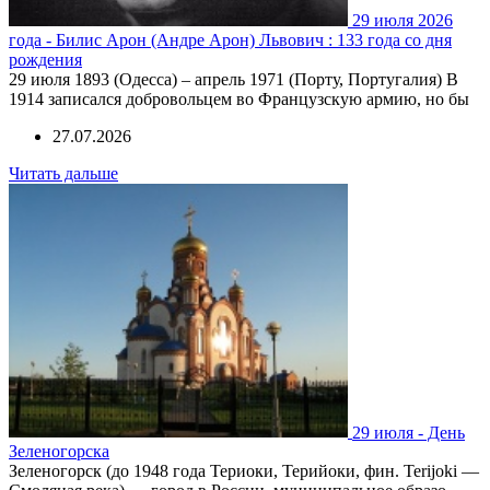
29 июля 2026
года - Билис Арон (Андре Арон) Львович : 133 года со дня
рождения
29 июля 1893 (Одесса) – апрель 1971 (Порту, Португалия) В
1914 записался добровольцем во Французскую армию, но бы
27.07.2026
Читать дальше
29 июля - День
Зеленогорска
Зеленогорск (до 1948 года Териоки, Терийоки, фин. Terijoki —