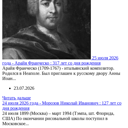
25 июля 2026
года - Арайя Франческо : 317 лет со дня рождения
Арайя Франческо (1709-1767) - итальянский композитор.
Родился в Неаполе. Был приглашен к русскому двору Анны
Иоан...
23.07.2026
Читать дальше
24 июля 2026 года - Морозов Николай Иванович : 127 лет со
дня рождения
24 июля 1899 (Москва) – март 1994 (Тэмпа, шт. Флорида,
США) По окончании рисовальной школы поступил в
Московское...