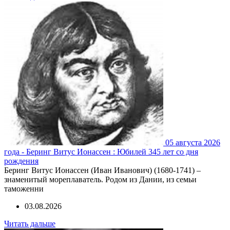
05 августа 2026
года - Беринг Витус Ионассен : Юбилей 345 лет со дня
рождения
Беринг Витус Ионассен (Иван Иванович) (1680-1741) –
знаменитый мореплаватель. Родом из Дании, из семьи
таможенни
03.08.2026
Читать дальше