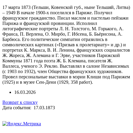
17 марта 1873 (Тельши, Ковенской губ., ныне Тельшяй, Литва)
– 1949 В начале 1900-х поселился в Париже. Получил
французское гражданство. Писал маслом и пастелью пейзажи
Парижа и французской провинции. Исполнил
литографические портреты Л. Н. Толстого, М. Горького, А.
Франса, П. Верлена, О. Мирбо, Г. Ибсена, Б. Бьёрнсона, А.
Барбюса. Его политические симпатии отразились в
символических картинах («Призыв к пролетариату» и др.) и
портретах К. Маркса, В. И. Ленина, французских социалистов
Ж. Жореса, Ж. Алемана и Г. Эрве, участников Парижской
Коммуны 1871 года поэта Ж. Б. Клемана, писателя Ж.
Валлеса, ученого Э. Реклю. Выставлял в салоне Независимых
(с 1903 по 1932), член Общества французских художников.
Провел персональные выставки в мэрии Клиши под Парижем
(1925) и в музее Сен-Дени (1929, 358 работ).
16.03.2026
Возврат к списку
Дата события: 17.03.1873