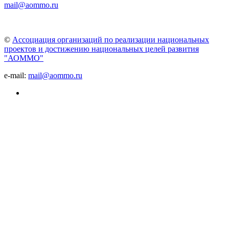
mail@aommo.ru
©
Ассоциация организаций по реализации национальных
проектов и достижению национальных целей развития
"АОММО"
e-mail:
mail@aommo.ru