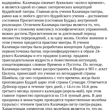
ваджраяны. Калачакра означает буквально «колесо времени»,
и является одной из самых эзотерических концепций
буддийской тантры. Главная цель учения Калачакра-тантры,
равно как и любого другого буддийского учения – достижение
состояния Просветления (состояния Будды), внутренней
реализации. Отличием Калачакра-тантры является то, что,
следуя ее сложному комплексу психофизических упражнений,
можно достичь Просветления не за длительный период
множества перерождений, а за одну жизнь. Особое значение в
этом учении придается практике мантры. В учении
Калачакра-тантры была разработана концепция Адибудды -
первоисточника бытия, персонифицируемого в образе 24-
рукого Калачакры и его праджни (санскр. праджня -
трансцедентальная мудрость и божественная интуиция),
олицетворяющих слияние Времени и Пустоты. По легенде,
Калачакра-тантру начал распространять в Индии в 965 г. аскет
Цилупа, принесший это учение из легендарной страны
Шамбала, где оно сохранялось с того времени, когда было
проповедано Буддой царю этой страны Сучандре. Отмечается
Дуйнхор-хурал в течение трех дней, с 14-го по 16-й день
третьего месяца лунного календаря (апрель-май), при этом
главное торжество приходится на 15-й лунный день. В дни
праздника в монастырях проводятся торжественные молебны
(хуралы) с чтением трактата Калачакра-лагху-тантра-раджа.
Характерным элементом этих молебнов является то, что во