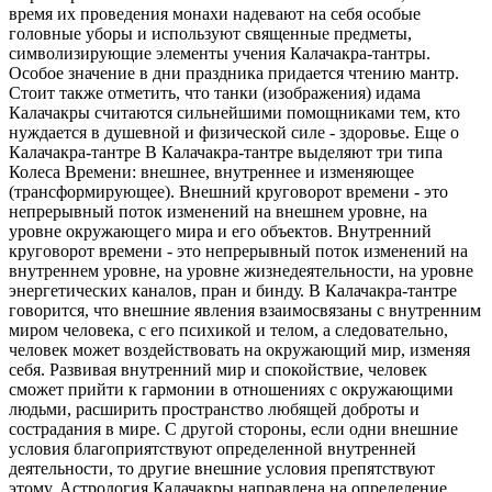
время их проведения монахи надевают на себя особые
головные уборы и используют священные предметы,
символизирующие элементы учения Калачакра-тантры.
Особое значение в дни праздника придается чтению мантр.
Стоит также отметить, что танки (изображения) идама
Калачакры считаются сильнейшими помощниками тем, кто
нуждается в душевной и физической силе - здоровье. Еще о
Калачакра-тантре В Калачакра-тантре выделяют три типа
Колеса Времени: внешнее, внутреннее и изменяющее
(трансформирующее). Внешний круговорот времени - это
непрерывный поток изменений на внешнем уровне, на
уровне окружающего мира и его объектов. Внутренний
круговорот времени - это непрерывный поток изменений на
внутреннем уровне, на уровне жизнедеятельности, на уровне
энергетических каналов, пран и бинду. В Калачакра-тантре
говорится, что внешние явления взаимосвязаны с внутренним
миром человека, с его психикой и телом, а следовательно,
человек может воздействовать на окружающий мир, изменяя
себя. Развивая внутренний мир и спокойствие, человек
сможет прийти к гармонии в отношениях с окружающими
людьми, расширить пространство любящей доброты и
сострадания в мире. С другой стороны, если одни внешние
условия благоприятствуют определенной внутренней
деятельности, то другие внешние условия препятствуют
этому. Астрология Калачакры направлена на определение