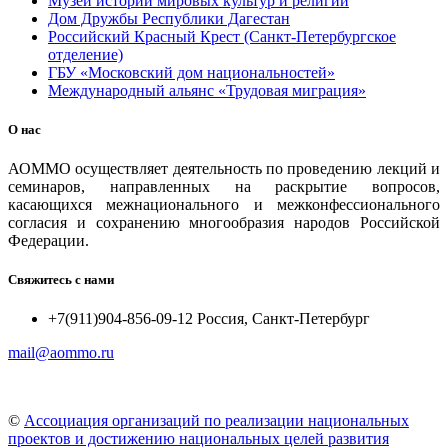
Музей истории мировых культур и религий
Дом Дружбы Республики Дагестан
Российский Красный Крест (Санкт-Петербургское
отделение)
ГБУ «Московский дом национальностей»
Международный альянс «Трудовая миграция»
О нас
АОММО осуществляет деятельность по проведению лекций и
семинаров, направленных на раскрытие вопросов,
касающихся межнационального и межконфессионального
согласия и сохранению многообразия народов Российской
Федерации.
Свяжитесь с нами
+7(911)904-856-09-12 Россия, Санкт-Петербург
mail@aommo.ru
©
Ассоциация организаций по реализации национальных
проектов и достижению национальных целей развития