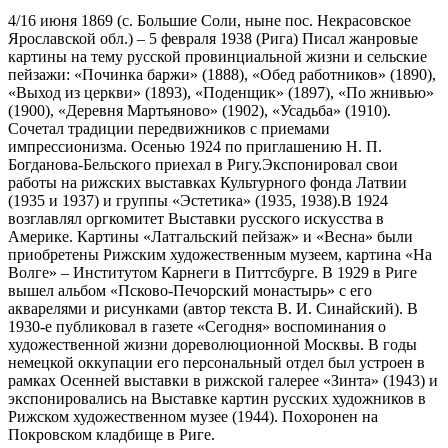
4/16 июня 1869 (с. Большие Соли, ныне пос. Некрасовское
Ярославской обл.) – 5 февраля 1938 (Рига) Писал жанровые
картины на тему русской провинциальной жизни и сельские
пейзажи: «Починка баржи» (1888), «Обед работников» (1890),
«Выход из церкви» (1893), «Поденщик» (1897), «По жнивью»
(1900), «Деревня Мартьяново» (1902), «Усадьба» (1910).
Сочетал традиции передвижников с приемами
импрессионизма. Осенью 1924 по приглашению Н. П.
Богданова-Бельского приехал в Ригу.Экспонировал свои
работы на рижских выставках Культурного фонда Латвии
(1935 и 1937) и группы «Эстетика» (1935, 1938).В 1924
возглавлял оргкомитет Выставки русского искусства в
Америке. Картины «Латгальский пейзаж» и «Весна» были
приобретены Рижским художественным музеем, картина «На
Волге» – Институтом Карнеги в Питтсбурге. В 1929 в Риге
вышел альбом «Псково-Печорский монастырь» с его
акварелями и рисунками (автор текста В. И. Синайский). В
1930-е публиковал в газете «Сегодня» воспоминания о
художественной жизни дореволюционной Москвы. В годы
немецкой оккупации его персональный отдел был устроен в
рамках Осенней выставки в рижской галерее «Зинта» (1943) и
экспонировались на Выставке картин русских художников в
Рижском художественном музее (1944). Похоронен на
Покровском кладбище в Риге.