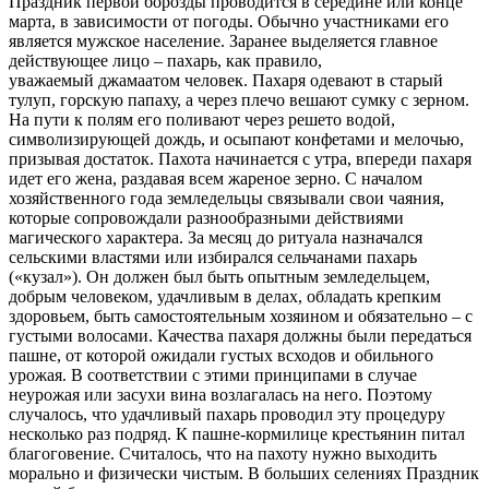
Праздник первой борозды проводится в середине или конце
марта, в зависимости от погоды. Обычно участниками его
является мужское население. Заранее выделяется главное
действующее лицо – пахарь, как правило,
уважаемый джамаатом человек. Пахаря одевают в старый
тулуп, горскую папаху, а через плечо вешают сумку с зерном.
На пути к полям его поливают через решето водой,
символизирующей дождь, и осыпают конфетами и мелочью,
призывая достаток. Пахота начинается с утра, впереди пахаря
идет его жена, раздавая всем жареное зерно. С началом
хозяйственного года земледельцы связывали свои чаяния,
которые сопровождали разнообразными действиями
магического характера. За месяц до ритуала назначался
сельскими властями или избирался сельчанами пахарь
(«кузал»). Он должен был быть опытным земледельцем,
добрым человеком, удачливым в делах, обладать крепким
здоровьем, быть самостоятельным хозяином и обязательно – с
густыми волосами. Качества пахаря должны были передаться
пашне, от которой ожидали густых всходов и обильного
урожая. В соответствии с этими принципами в случае
неурожая или засухи вина возлагалась на него. Поэтому
случалось, что удачливый пахарь проводил эту процедуру
несколько раз подряд. К пашне-кормилице крестьянин питал
благоговение. Считалось, что на пахоту нужно выходить
морально и физически чистым. В больших селениях Праздник