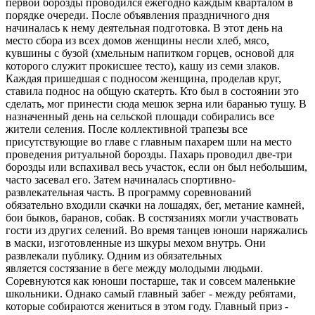
первой борозды проводился ежегодно каждым кварталом в
порядке очереди. После объявления праздничного дня
начиналась к нему деятельная подготовка. В этот день на
место сбора из всех домов женщины несли хлеб, мясо,
кувшины с бузой (хмельным напитком горцев, основой для
которого служит прокисшее тесто), кашу из семи злаков.
Каждая пришедшая с подносом женщина, проделав круг,
ставила поднос на общую скатерть. Кто был в состоянии это
сделать, мог принести сюда мешок зерна или баранью тушу. В
назначенный день на сельской площади собирались все
жители селения. После коллективной трапезы все
присутствующие во главе с главным пахарем шли на место
проведения ритуальной борозды. Пахарь проводил две-три
борозды или вспахивал весь участок, если он был небольшим,
часто засевал его. Затем начиналась спортивно-
развлекательная часть. В программу соревнований
обязательно входили скачки на лошадях, бег, метание камней,
бои быков, баранов, собак. В состязаниях могли участвовать
гости из других селений. Во время танцев юноши наряжались
в маски, изготовленные из шкуры мехом внутрь. Они
развлекали публику. Одним из обязательных
является состязание в беге между молодыми людьми.
Соревнуются как юноши постарше, так и совсем маленькие
школьники. Однако самый главный забег - между ребятами,
которые собираются жениться в этом году. Главный приз -