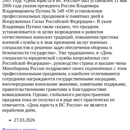
2007 году. «День юриста в ВС России» был установлен 31 мая
2006 года указом президента России Владимира
Владимировича Путина № 549 «Об установлении
профессиональных праздников и памятных дней в
Вооруженных Силах Российской Федерации». В указе
Владимира Путина также сказано, что праздник
устанавливается «в целях возрождения и развития
отечественных воинских традиций, повышения престижа
военной службы и в знак признания заслуг военных
специалистов в решении задач обеспечения обороны и
безопасности государства». Уже традиционно, в «День
специалиста юридической службы вооружённых сил
Российской Федерации», руководство страны и высшие чины
Минобороны России поздравляют своих подчинённых с этим
профессиональным праздником, а наиболее отличившиеся
сотрудники награждаются государственными наградами,
внеочередными воинскими званиями, памятными подарками,
правительственными грамотами и благодарностями
командования. Однако, глобального распространения
праздник пока не получил и в ряде мест практически не
отмечается. «День юриста в ВС России» не является
нерабочим днём.
27.03.2026
Возврат к списку