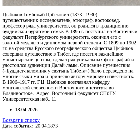
Цыбиков Гомбожаб Цэбекович (1873 –1930) –
путешественник-исследователь, этнограф, востоковед,
профессор ряда университетов, он родился в традиционно
буддийской бурятской семье. В 1895 г. поступил на Восточный
факультет Петербургского университета, окончил его с
золотой медалью и дипломом первой степени. С 1899 по 1902
гг. на средства Русского географического общества Цыбиков
совершил путешествие в Тибет, где посетил важнейшие
монастырские центры, сделал ряд уникальных фотографий и
удостоился аудиенции Далай-ламы. Описание путешествия
(«Буддист-паломник у святынь Тибета») было переведено на
многие языки мира и принесло автору мировую известность.
В 1906–1917 гг. Г.Ц. Цыбиков возглавлял кафедру
монгольской словесности Восточного института во
Владивостоке. Адрес: Восточный факультет СПбГУ:
Университетская наб., 11
18.04.2026
Возврат к списку
Дата события: 20.04.1873