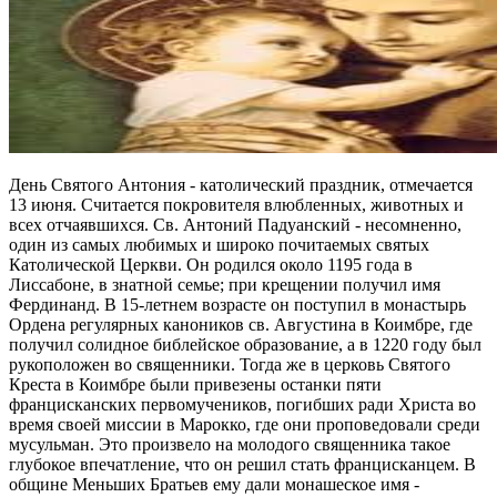
День Святого Антония - католический праздник, отмечается
13 июня. Считается покровителя влюбленных, животных и
всех отчаявшихся. Св. Антоний Падуанский - несомненно,
один из самых любимых и широко почитаемых святых
Католической Церкви. Он родился около 1195 года в
Лиссабоне, в знатной семье; при крещении получил имя
Фердинанд. В 15-летнем возрасте он поступил в монастырь
Ордена регулярных каноников св. Августина в Коимбре, где
получил солидное библейское образование, а в 1220 году был
рукоположен во священники. Тогда же в церковь Святого
Креста в Коимбре были привезены останки пяти
францисканских первомучеников, погибших ради Христа во
время своей миссии в Марокко, где они проповедовали среди
мусульман. Это произвело на молодого священника такое
глубокое впечатление, что он решил стать францисканцем. В
общине Меньших Братьев ему дали монашеское имя -