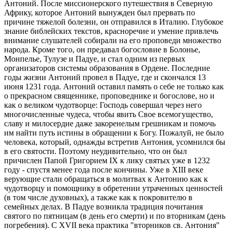
Антоний. После миссионерского путешествия в Северную
Африку, которое Антоний вынужден был прервать по
причине тяжелой болезни, он отправился в Италию. Глубокое
знание библейских текстов, красноречие и умение привлечь
внимание слушателей собирали на его проповеди множество
народа. Кроме того, он предавал богословие в Болонье,
Монпелье, Тулузе и Падуе, и стал одним из первых
организаторов системы образования в Ордене. Последние
годы жизни Антоний провел в Падуе, где и скончался 13
июня 1231 года. Антоний оставил память о себе не только как
о прекрасном священнике, проповеднике и богослове, но и
как о великом чудотворце: Господь совершал через него
многочисленные чудеса, чтобы явить Свое всемогущество,
славу и милосердие даже закоренелым грешникам и помочь
им найти путь истины в обращении к Богу. Пожалуй, не было
человека, который, однажды встретив Антония, усомнился бы
в его святости. Поэтому неудивительно, что он был
причислен Папой Григорием IX к лику святых уже в 1232
году - спустя менее года после кончины. Уже в XIII веке
верующие стали обращаться в молитвах к Антонию как к
чудотворцу и помощнику в обретении утраченных ценностей
(в том числе духовных), а также как к покровителю в
семейных делах. В Падуе возникла традиция почитания
святого по пятницам (в день его смерти) и по вторникам (день
погребения). С XVII века практика "вторников св. Антония"