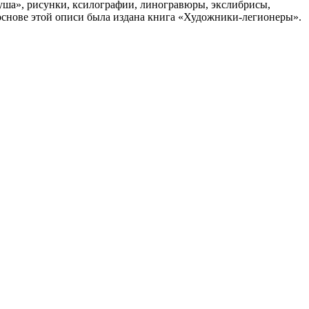
ша», рисунки, ксилографии, линогравюры, экслибрисы,
На основе этой описи была издана книга «Художники-легионеры».