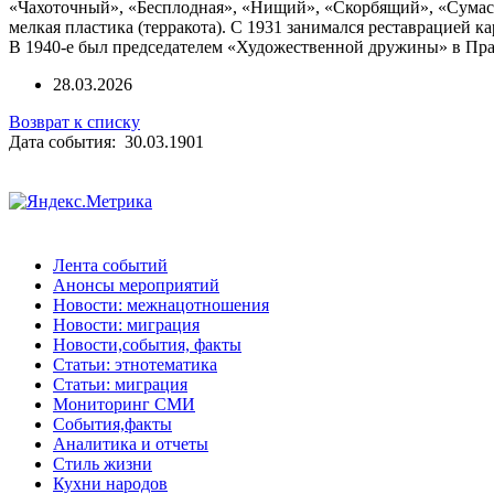
«Чахоточный», «Бесплодная», «Нищий», «Скорбящий», «Сумасш
мелкая пластика (терракота). С 1931 занимался реставрацией к
В 1940-е был председателем «Художественной дружины» в Праг
28.03.2026
Возврат к списку
Дата события: 30.03.1901
Лента событий
Анонсы мероприятий
Новости: межнацотношения
Новости: миграция
Новости,события, факты
Статьи: этнотематика
Статьи: миграция
Мониторинг СМИ
События,факты
Аналитика и отчеты
Стиль жизни
Кухни народов