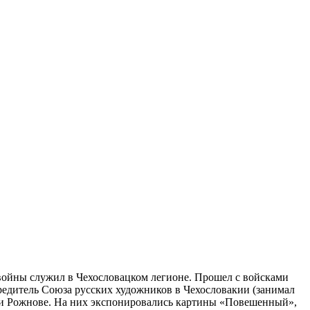
 войны служил в Чехословацком легионе. Прошел с войсками
редитель Союза русских художников в Чехословакии (занимал
и и Рожнове. На них экспонировались картины «Повешенный»,