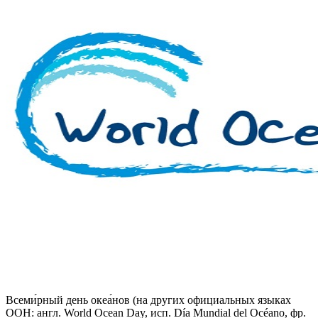
Всеми́рный день океа́нов (на других официальных языках
ООН: англ. World Ocean Day, исп. Día Mundial del Océano, фр.