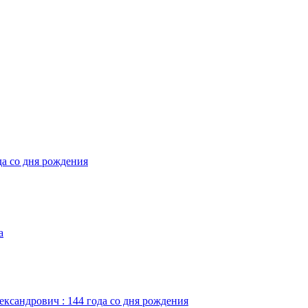
да со дня рождения
а
ександрович : 144 года со дня рождения