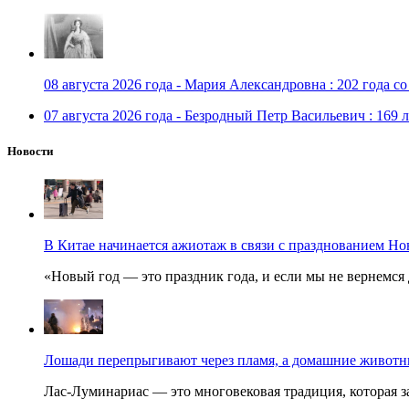
08 августа 2026 года - Мария Александровна : 202 года с
07 августа 2026 года - Безродный Петр Васильевич : 169 
Новости
В Китае начинается ажиотаж в связи с празднованием Но
«Новый год — это праздник года, и если мы не вернемся 
Лошади перепрыгивают через пламя, а домашние животные
Лас-Луминариас — это многовековая традиция, которая за