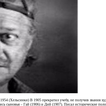
та 1954 (Хельсинки) В 1905 прекратил учебу, не получив звания х
сь сыновья – Гай (1906) и Дий (1907). Писал исторические поло