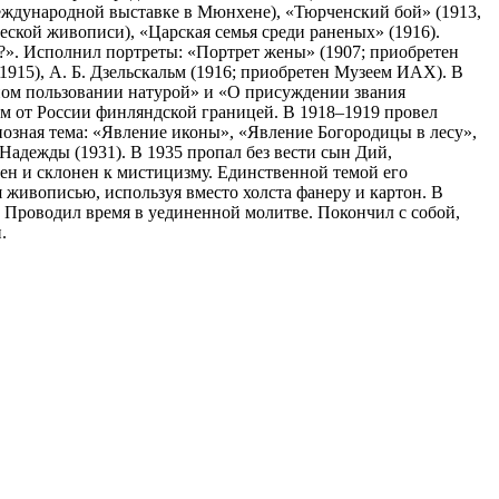
Международной выставке в Мюнхене), «Тюрченский бой» (1913,
еской живописи), «Царская семья среди раненых» (1916).
я?». Исполнил портреты: «Портрет жены» (1907; приобретен
 (1915), А. Б. Дзельскальм (1916; приобретен Музеем ИАХ). В
тном пользовании натурой» и «О присуждении звания
ным от России финляндской границей. В 1918–1919 провел
гиозная тема: «Явление иконы», «Явление Богородицы в лесу»,
 Надежды (1931). В 1935 пропал без вести сын Дий,
ен и склонен к мистицизму. Единственной темой его
 живописью, используя вместо холста фанеру и картон. В
. Проводил время в уединенной молитве. Покончил с собой,
.