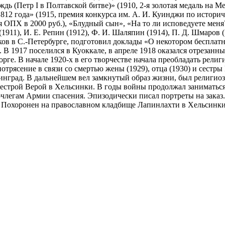
ь (Петр I в Полтавской битве)» (1910, 2-я золотая медаль на 
812 года» (1915, премия конкурса им. А. И. Куинджи по историч
я ОПХ в 2000 руб.), «Блудный сын», «На то ли исповедуете мен
 (1911), И. Е. Репин (1912), Ф. И. Шаляпин (1914), П. Д. Шмаров
иков в С.-Петербурге, подготовил доклады «О некотором беспла
. В 1917 поселился в Куоккале, в апреле 1918 оказался отрезан
рге. В начале 1920-х в его творчестве начала преобладать рели
отрясение в связи со смертью жены (1929), отца (1930) и сестры
инград. В дальнейшем вел замкнутый образ жизни, был религиоз
 сестрой Верой в Хельсинки. В годы войны продолжал заниматься
очлегам Армии спасения. Эпизодически писал портреты на заказ
. Похоронен на православном кладбище Лапинлахти в Хельсинки