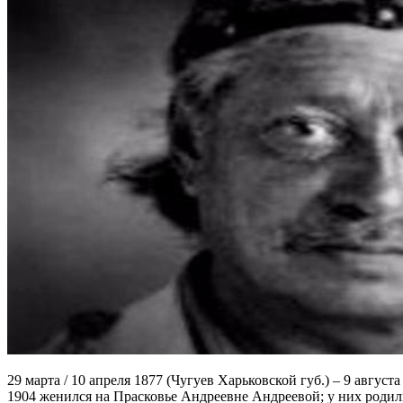
29 марта / 10 апреля 1877 (Чугуев Харьковской губ.) – 9 авгус
1904 женился на Прасковье Андреевне Андреевой; у них родили