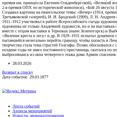
премия им. принцессы Евгении Ольденбургской), «Великий вожд
2-я премия ОПХ по исторической живописи), «Бой 26 августа 1
Создавал картины на евангельские темы: «Вечер» (1914, преми
Третьяковской галереей), И. И. Бродский (1909), Л. Н. Андреев
1911–1912 участвовал в работе Всероссийского съезда художн
художника не только Академией художеств, но и на выставках»
вместе с отцом выставки в Териоках (ныне Зеленогорск) и Выбо
«Явление креста в лесу» и др. В 1929–1931 испытал душевное п
пытавшийся нелегально перейти границу, чтобы попасть в Лен
творчества стала тема страстей Голгофы. Позже обосновался с
поздние годы не имел постоянного пристанища, скитался по н
выбросившись из окна четвертого этажа дома Армии спасения
28.03.2026
Возврат к списку
Дата события: 29.03.1877
Лента событий
Анонсы мероприятий
Новости: межнацотношения