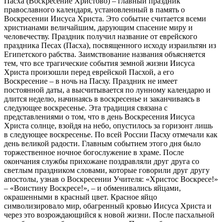
Пасха (Воскресение Христово) – главный праздник
православного календаря, установленный в память о
Воскресении Иисуса Христа. Это событие считается всеми
христианами величайшим, дарующим спасение миру и
человечеству. Праздник получил название от еврейского
праздника Песах (Пасха), посвященного исходу израильтян из
Египетского рабства. Заимствование названия объясняется
тем, что все трагические события земной жизни Иисуса
Христа произошли перед еврейской Пасхой, а его
Воскресение – в ночь на Пасху. Праздник не имеет
постоянной даты, а высчитывается по лунному календарю и
длится неделю, начинаясь в воскресенье и заканчиваясь в
следующее воскресенье. Эта традиция связана с
представлениями о том, что в день Воскресения Иисуса
Христа солнце, взойдя на небо, опустилось за горизонт лишь
в следующее воскресенье. По всей России Пасху отмечали как
день великой радости. Главным событием этого дня было
торжественное ночное богослужение в храме. После
окончания службы прихожане поздравляли друг друга со
светлым праздником словами, которые говорили друг другу
апостолы, узнав о Воскресении Учителя: «Христос Воскресе!»
– «Воистину Воскресе!», – и обменивались яйцами,
окрашенными в красный цвет. Красное яйцо
символизировало мир, обагренный кровью Иисуса Христа и
через это возрождающийся к новой жизни. После пасхальной