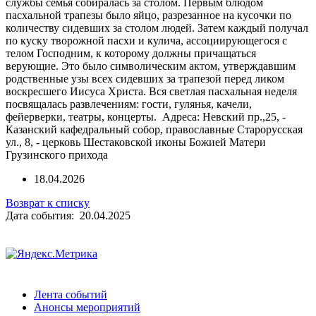
службы семья собиралась за столом. Первым блюдом
пасхальной трапезы было яйцо, разрезанное на кусочки по
количеству сидевших за столом людей. Затем каждый получал
по куску творожной пасхи и кулича, ассоциирующегося с
телом Господним, к которому должны причащаться
верующие. Это было символическим актом, утверждавшим
родственные узы всех сидевших за трапезой перед ликом
воскресшего Иисуса Христа. Вся светлая пасхальная неделя
посвящалась развлечениям: гости, гулянья, качели,
фейерверки, театры, концерты. Адреса: Невский пр.,25, -
Казанский кафедральный собор, православные Старорусская
ул., 8, - церковь Шестаковской иконы Божией Матери
Грузинского прихода
18.04.2026
Возврат к списку
Дата события: 20.04.2025
Лента событий
Анонсы мероприятий