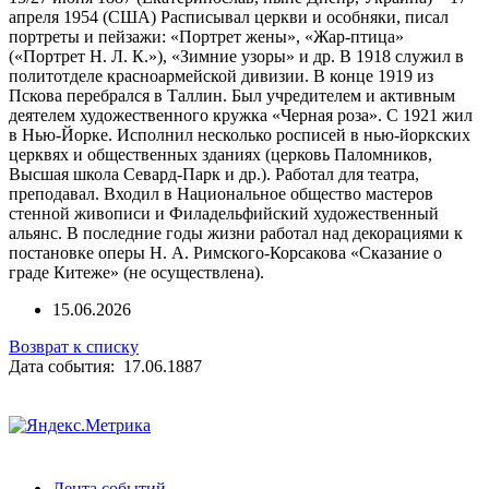
апреля 1954 (США) Расписывал церкви и особняки, писал
портреты и пейзажи: «Портрет жены», «Жар-птица»
(«Портрет Н. Л. К.»), «Зимние узоры» и др. В 1918 служил в
политотделе красноармейской дивизии. В конце 1919 из
Пскова перебрался в Таллин. Был учредителем и активным
деятелем художественного кружка «Черная роза». С 1921 жил
в Нью-Йорке. Исполнил несколько росписей в нью-йоркских
церквях и общественных зданиях (церковь Паломников,
Высшая школа Севард-Парк и др.). Работал для театра,
преподавал. Входил в Национальное общество мастеров
стенной живописи и Филадельфийский художественный
альянс. В последние годы жизни работал над декорациями к
постановке оперы Н. А. Римского-Корсакова «Сказание о
граде Китеже» (не осуществлена).
15.06.2026
Возврат к списку
Дата события: 17.06.1887
Лента событий