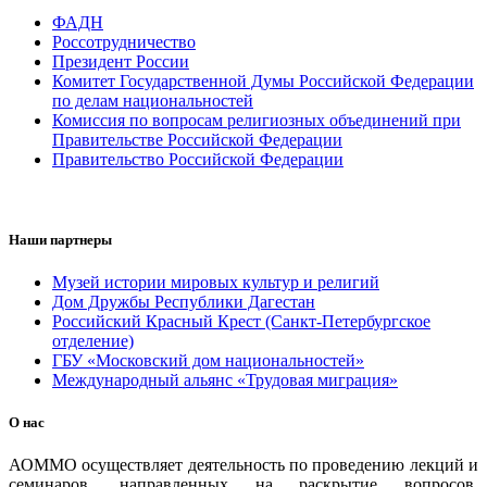
ФАДН
Россотрудничество
Президент России
Комитет Государственной Думы Российской Федерации
по делам национальностей
Комиссия по вопросам религиозных объединений при
Правительстве Российской Федерации
Правительство Российской Федерации
Наши партнеры
Музей истории мировых культур и религий
Дом Дружбы Республики Дагестан
Российский Красный Крест (Санкт-Петербургское
отделение)
ГБУ «Московский дом национальностей»
Международный альянс «Трудовая миграция»
О нас
АОММО осуществляет деятельность по проведению лекций и
семинаров, направленных на раскрытие вопросов,