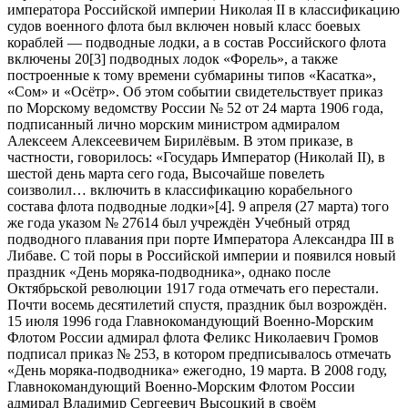
императора Российской империи Николая II в классификацию
судов военного флота был включен новый класс боевых
кораблей — подводные лодки, а в состав Российского флота
включены 20[3] подводных лодок «Форель», а также
построенные к тому времени субмарины типов «Касатка»,
«Сом» и «Осётр». Об этом событии свидетельствует приказ
по Морскому ведомству России № 52 от 24 марта 1906 года,
подписанный лично морским министром адмиралом
Алексеем Алексеевичем Бирилёвым. В этом приказе, в
частности, говорилось: «Государь Император (Николай II), в
шестой день марта сего года, Высочайше повелеть
соизволил… включить в классификацию корабельного
состава флота подводные лодки»[4]. 9 апреля (27 марта) того
же года указом № 27614 был учреждён Учебный отряд
подводного плавания при порте Императора Александра III в
Либаве. С той поры в Российской империи и появился новый
праздник «День моряка-подводника», однако после
Октябрьской революции 1917 года отмечать его перестали.
Почти восемь десятилетий спустя, праздник был возрождён.
15 июля 1996 года Главнокомандующий Военно-Морским
Флотом России адмирал флота Феликс Николаевич Громов
подписал приказ № 253, в котором предписывалось отмечать
«День моряка-подводника» ежегодно, 19 марта. В 2008 году,
Главнокомандующий Военно-Морским Флотом России
адмирал Владимир Сергеевич Высоцкий в своём