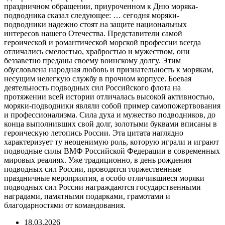
праздничном обращении, приуроченном к Дню моряка-
подводника сказал следующее: … сегодня моряки-
подводники надежно стоят на защите национальных
интересов нашего Отечества. Представители самой
героической и романтической морской профессии всегда
отличались смелостью, храбростью и мужеством, они
беззаветно преданы своему воинскому долгу. Этим
обусловлена народная любовь и признательность к морякам,
несущим нелегкую службу в прочном корпусе. Боевая
деятельность подводных сил Российского флота на
протяжении всей истории отличалась высокой активностью,
моряки-подводники являли собой пример самопожертвования
и профессионализма. Сила духа и мужество подводников, до
конца выполнивших свой долг, золотыми буквами вписаны в
героическую летопись России. Эта цитата наглядно
характеризует ту неоценимую роль, которую играли и играют
подводные силы ВМФ Российской Федерации в современных
мировых реалиях. Уже традиционно, в день рождения
подводных сил России, проводятся торжественные
праздничные мероприятия, а особо отличившиеся моряки
подводных сил России награждаются государственными
наградами, памятными подарками, грамотами и
благодарностями от командования.
18.03.2026