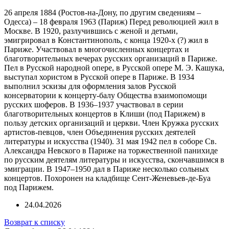
26 апреля 1884 (Ростов-на-Дону, по другим сведениям –
Одесса) – 18 февраля 1963 (Париж) Перед революцией жил в
Москве. В 1920, разлучившись с женой и детьми,
эмигрировал в Константинополь, с конца 1920-х (?) жил в
Париже. Участвовал в многочисленных концертах и
благотворительных вечерах русских организаций в Париже.
Пел в Русской народной опере, в Русской опере М. Э. Кашука,
выступал хористом в Русской опере в Париже. В 1934
выполнил эскизы для оформления залов Русской
консерватории к концерту-балу Общества взаимопомощи
русских шоферов. В 1936–1937 участвовал в серии
благотворительных концертов в Клиши (под Парижем) в
пользу детских организаций и церкви. Член Кружка русских
артистов-певцов, член Объединения русских деятелей
литературы и искусства (1940). 31 мая 1942 пел в соборе Св.
Александра Невского в Париже на торжественной панихиде
по русским деятелям литературы и искусства, скончавшимся в
эмиграции. В 1947–1950 дал в Париже несколько сольных
концертов. Похоронен на кладбище Сент-Женевьев-де-Буа
под Парижем.
24.04.2026
Возврат к списку