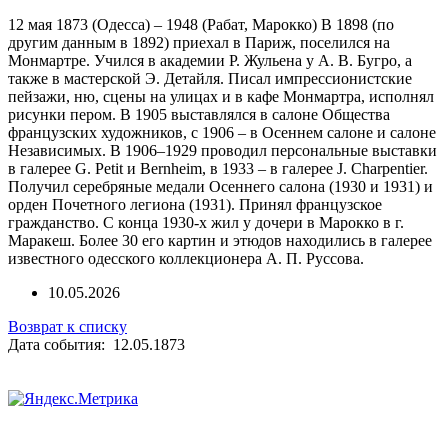
12 мая 1873 (Одесса) – 1948 (Рабат, Марокко) В 1898 (по
другим данным в 1892) приехал в Париж, поселился на
Монмартре. Учился в академии Р. Жульена у А. В. Бугро, а
также в мастерской Э. Детайля. Писал импрессионистские
пейзажи, ню, сцены на улицах и в кафе Монмартра, исполнял
рисунки пером. В 1905 выставлялся в салоне Общества
французских художников, с 1906 – в Осеннем салоне и салоне
Независимых. В 1906–1929 проводил персональные выставки
в галерее G. Petit и Bernheim, в 1933 – в галерее J. Charpentier.
Получил серебряные медали Осеннего салона (1930 и 1931) и
орден Почетного легиона (1931). Принял французское
гражданство. С конца 1930-х жил у дочери в Марокко в г.
Маракеш. Более 30 его картин и этюдов находились в галерее
известного одесского коллекционера А. П. Руссова.
10.05.2026
Возврат к списку
Дата события: 12.05.1873