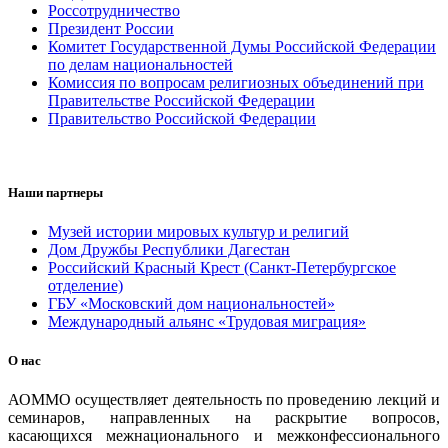
Россотрудничество
Президент России
Комитет Государственной Думы Российской Федерации
по делам национальностей
Комиссия по вопросам религиозных объединений при
Правительстве Российской Федерации
Правительство Российской Федерации
Наши партнеры
Музей истории мировых культур и религий
Дом Дружбы Республики Дагестан
Российский Красный Крест (Санкт-Петербургское
отделение)
ГБУ «Московский дом национальностей»
Международный альянс «Трудовая миграция»
О нас
АОММО осуществляет деятельность по проведению лекций и
семинаров, направленных на раскрытие вопросов,
касающихся межнационального и межконфессионального