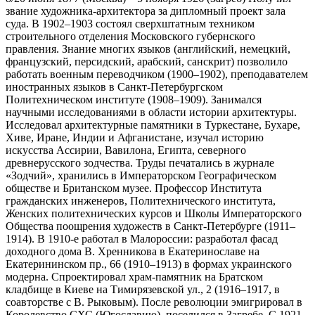
звание художника-архитектора за дипломный проект зала
суда. В 1902–1903 состоял сверхштатным техником
строительного отделения Московского губернского
правления. Знание многих языков (английский, немецкий,
французский, персидский, арабский, санскрит) позволило
работать военным переводчиком (1900–1902), преподавателем
иностранных языков в Санкт-Петербургском
Политехническом институте (1908–1909). Занимался
научными исследованиями в области истории архитектуры.
Исследовал архитектурные памятники в Туркестане, Бухаре,
Хиве, Иране, Индии и Афганистане, изучал историю
искусства Ассирии, Вавилона, Египта, северного
древнерусского зодчества. Труды печатались в журнале
«Зодчий», хранились в Императорском Географическом
обществе и Британском музее. Профессор Института
гражданских инженеров, Политехнического института,
Женских политехнических курсов и Школы Императорского
Общества поощрения художеств в Санкт-Петербурге (1911–
1914). В 1910-е работал в Малороссии: разработал фасад
доходного дома В. Хренникова в Екатеринославе на
Екатерининском пр., 66 (1910–1913) в формах украинского
модерна. Спроектировал храм-памятник на Братском
кладбище в Киеве на Тимирязевской ул., 2 (1916–1917, в
соавторстве с В. Рыковым). После революции эмигрировал в
Королевство СХС (Югославию), поселился в Загребе. С 1921