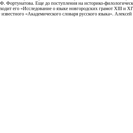
 Ф. Фортунатова. Еще до поступления на историко-филологичес
ходит его «Исследование о языке новгородских грамот XIII и XI
ле известного «Академического словаря русского языка». Алексе