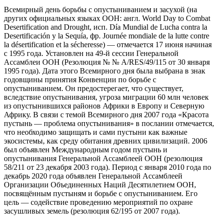
Всемирный день борьбы с опустыниванием и засухой (на
других официальных языках ООН: англ. World Day to Combat
Desertification and Drought, исп. Día Mundial de Lucha contra la
Desertificación y la Sequía, фр. Journée mondiale de la lutte contre
la désertification et la sécheresse) — отмечается 17 июня начиная
с 1995 года. Установлен на 49-й сессии Генеральной
Ассамблеи ООН (Резолюция № № A/RES/49/115 от 30 января
1995 года). Дата этого Всемирного дня была выбрана в знак
годовщины принятия Конвенции по борьбе с
опустыниванием. Он предостерегает, что существует,
вследствие опустынивания, угроза миграции 60 млн человек
из опустынившихся районов Африки в Европу и Северную
Африку. В связи с темой Всемирного дня 2007 года «Красота
пустынь — проблема опустынивания» в послании отмечается,
что необходимо защищать и сами пустыни как важные
экосистемы, как среду обитания древних цивилизаций. 2006
был объявлен Международным годом пустынь и
опустынивания Генеральной Ассамблеей ООН (резолюция
58/211 от 23 декабря 2003 года). Период с января 2010 года по
декабрь 2020 года объявлен Генеральной Ассамблеей
Организации Объединенных Наций Десятилетием ООН,
посвящённым пустыням и борьбе с опустыниванием. Его
цель — содействие проведению мероприятий по охране
засушливых земель (резолюция 62/195 от 2007 года).