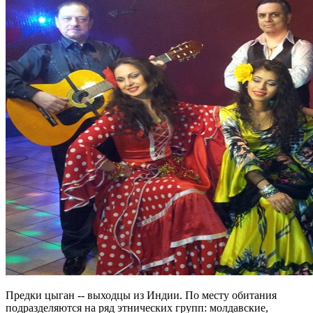
Предки цыган -- выходцы из Индии. По месту обитания
подразделяются на ряд этнических групп: молдавские,