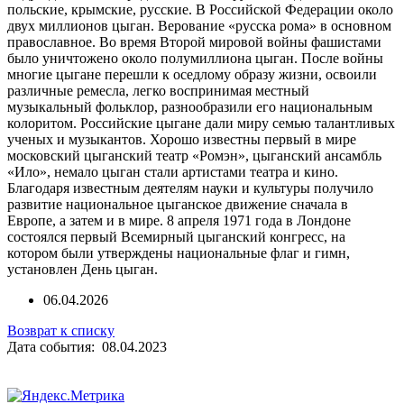
польские, крымские, русские. В Российской Федерации около
двух миллионов цыган. Верование «русска рома» в основном
православное. Во время Второй мировой войны фашистами
было уничтожено около полумиллиона цыган. После войны
многие цыгане перешли к оседлому образу жизни, освоили
различные ремесла, легко воспринимая местный
музыкальный фольклор, разнообразили его национальным
колоритом. Российские цыгане дали миру семью талантливых
ученых и музыкантов. Хорошо известны первый в мире
московский цыганский театр «Ромэн», цыганский ансамбль
«Ило», немало цыган стали артистами театра и кино.
Благодаря известным деятелям науки и культуры получило
развитие национальное цыганское движение сначала в
Европе, а затем и в мире. 8 апреля 1971 года в Лондоне
состоялся первый Всемирный цыганский конгресс, на
котором были утверждены национальные флаг и гимн,
установлен День цыган.
06.04.2026
Возврат к списку
Дата события: 08.04.2023