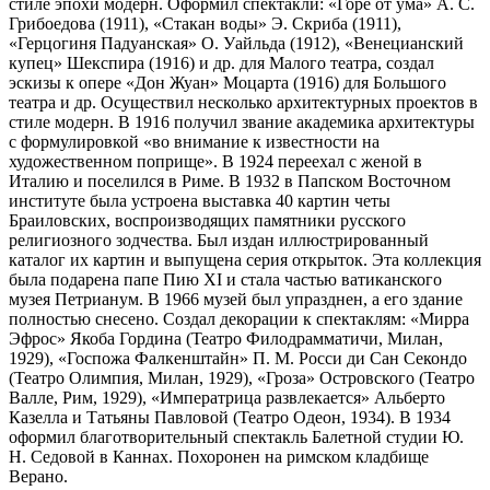
стиле эпохи модерн. Оформил спектакли: «Горе от ума» А. С.
Грибоедова (1911), «Стакан воды» Э. Скриба (1911),
«Герцогиня Падуанская» О. Уайльда (1912), «Венецианский
купец» Шекспира (1916) и др. для Малого театра, создал
эскизы к опере «Дон Жуан» Моцарта (1916) для Большого
театра и др. Осуществил несколько архитектурных проектов в
стиле модерн. В 1916 получил звание академика архитектуры
с формулировкой «во внимание к известности на
художественном поприще». В 1924 переехал с женой в
Италию и поселился в Риме. В 1932 в Папском Восточном
институте была устроена выставка 40 картин четы
Браиловских, воспроизводящих памятники русского
религиозного зодчества. Был издан иллюстрированный
каталог их картин и выпущена серия открыток. Эта коллекция
была подарена папе Пию XI и стала частью ватиканского
музея Петрианум. В 1966 музей был упразднен, а его здание
полностью снесено. Создал декорации к спектаклям: «Мирра
Эфрос» Якоба Гордина (Театро Филодрамматичи, Милан,
1929), «Госпожа Фалкенштайн» П. М. Росси ди Сан Секондо
(Театро Олимпия, Милан, 1929), «Гроза» Островского (Театро
Валле, Рим, 1929), «Императрица развлекается» Альберто
Казелла и Татьяны Павловой (Театро Одеон, 1934). В 1934
оформил благотворительный спектакль Балетной студии Ю.
Н. Седовой в Каннах. Похоронен на римском кладбище
Верано.