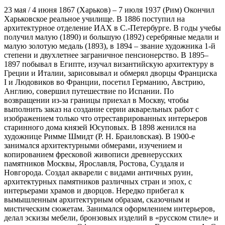
23 мая / 4 июня 1867 (Харьков) – 7 июля 1937 (Рим) Окончил
Харьковское реальное училище. В 1886 поступил на
архитектурное отделение ИАХ в С.-Петербурге. В годы учебы
получил малую (1890) и большую (1892) серебряные медали и
малую золотую медаль (1893), в 1894 – звание художника 1-й
степени и двухлетнее заграничное пенсионерство. В 1895–
1897 побывал в Египте, изучал византийскую архитектуру в
Греции и Италии, зарисовывал и обмерял дворцы Франциска
I и Людовиков во Франции, посетил Германию, Австрию,
Англию, совершил путешествие по Испании. По
возвращении из-за границы приехал в Москву, чтобы
выполнить заказ на создание серии акварельных работ с
изображением только что отреставрированных интерьеров
старинного дома князей Юсуповых. В 1898 женился на
художнице Римме Шмидт (Р. Н. Браиловская). В 1900-е
занимался архитектурными обмерами, изучением и
копированием фресковой живописи древнерусских
памятников Москвы, Ярославля, Ростова, Суздаля и
Новгорода. Создал акварели с видами античных руин,
архитектурных памятников различных стран и эпох, с
интерьерами храмов и дворцов. Нередко прибегал к
вымышленным архитектурным образам, сказочным и
мистическим сюжетам. Занимался оформлением интерьеров,
делал эскизы мебели, бронзовых изделий в «русском стиле» и