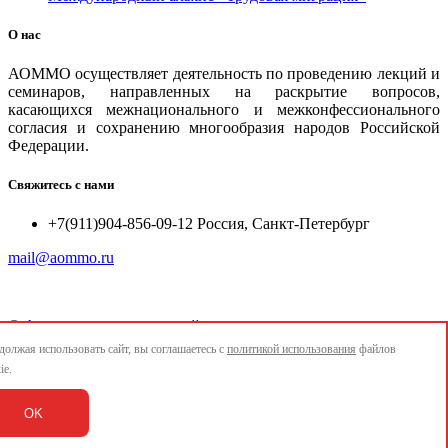
О нас
АОММО осуществляет деятельность по проведению лекций и
семинаров, направленных на раскрытие вопросов,
касающихся межнационального и межконфессионального
согласия и сохранению многообразия народов Российской
Федерации.
Свяжитесь с нами
+7(911)904-856-09-12 Россия, Санкт-Петербург
mail@aommo.ru
©
Ассоциация организаций по реализации национальных
проектов и достижению национальных целей развития
олжая использовать сайт, вы соглашаетесь с
политикой использования
файлов
"АОММО"
ie.
e-mail:
mail@aommo.ru
OK