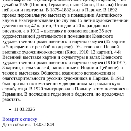
декабря 1926 (Цоппот, Германия; ныне Сопот, Польша) Писал
пейзажи и портреты. В 1879–1882 жил в Париже. В 1892
провел персональную выставку в помещении Английского
клуба в Екатеринославле (по случаю 15-летия художественной
деятельности; 47 картин, 9 этюдов и 20 карандашных
рисунков, а в 1912 – выставку в ознаменование 35 лет
художественной деятельности в помещении Киевского
художественно-промышленного и научного музея (45 картин
и 5 предметов с резьбой по дереву). Участвовал в Первой
выставке художников-киевлян (Киев, 1910; 12 картин), 4-й
Весенней выставке картин и скульптуры в залах Киевского
художественно-промышленного и научного музея (1916/1917;
8 картин, в том числе 4, написанные в Индии и Цейлоне), а
также в выставках Общества взаимного вспоможения и
благотворительности русских художников в Париже. В 1913
был признан потомственным дворянином за гражданскую
службу отца. В 1920 эмигрировал в Польшу, затем поселился в
Германии. В последние годы жил в бедности, но продолжал
работать.
11.03.2026
Возврат к списку
Дата события: 13.03.1849