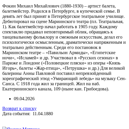
Фокин Михаил Михайлович (1880-1930) – артист балета,
балетмейстер. Родился в Петербурге, в купеческой семье. В
девять лет был принят в Петербургское театральное училище.
Дебютировал на сцене Мариинского театра (пл. Театральная,
1). Как балетмейстер начал работать в 1905 году. Каждому
спектаклю придавал неповторимый облик, обращаясь к
танцевальному фольклору и смежным искусствам, делал его
психологически осмысленным, драматически напряженным и
театрально действенным. Среди его постановок в
Мариинском театре – «Павильон Армиды», «Египетские
ночи», «Исламей» и др. Участвовал в «Русских сезонах» в
Париже и Лондоне («Половецкие пляски» из оперы «Князь
Игорь», балеты «Жар-птица», «Петрушка» и др.) Для великой
балерины Анны Павловой поставил непревзойденный
хореографический этюд «Умирающий лебедь» на музыку Сен-
Санса. С 1918 года жил за границей. Жил на наб.
Екатерининского канала, 109 (ныне кан. Грибоедова).
09.04.2026
Возврат к списку
Дата события: 11.04.1880