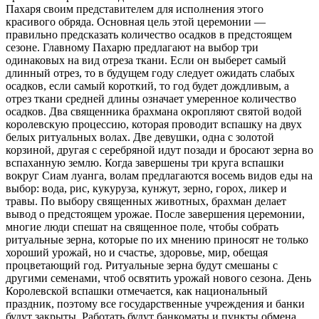
Пахаря своим представителем для исполнения этого
красивого обряда. Основная цель этой церемонии —
правильно предсказать количество осадков в предстоящем
сезоне. Главному Пахарю предлагают на выбор три
одинаковых на вид отреза ткани. Если он выберет самый
длинный отрез, то в будущем году следует ожидать слабых
осадков, если самый короткий, то год будет дождливым, а
отрез ткани средней длины означает умеренное количество
осадков. Два священника брахмана окропляют святой водой
королевскую процессию, которая проводит вспашку на двух
белых ритуальных волах. Две девушки, одна с золотой
корзиной, другая с серебряной идут позади и бросают зерна во
вспаханную землю. Когда завершены три круга вспашки
вокруг Сиам луанга, волам предлагаются восемь видов еды на
выбор: вода, рис, кукуруза, кунжут, зерно, горох, ликер и
травы. По выбору священных животных, брахман делает
вывод о предстоящем урожае. После завершения церемонии,
многие люди спешат на священное поле, чтобы собрать
ритуальные зерна, которые по их мнению приносят не только
хороший урожай, но и счастье, здоровье, мир, обещая
процветающий год. Ритуальные зерна будут смешаны с
другими семенами, чтоб освятить урожай нового сезона. День
Королевской вспашки отмечается, как национальный
праздник, поэтому все государственные учреждения и банки
будут закрыты. Работать будут банкоматы и пункты обмена