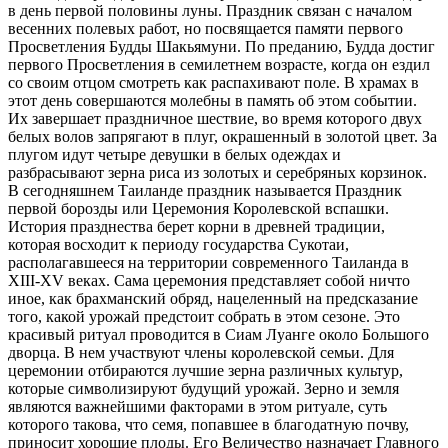
в день первой половины луны. Праздник связан с началом
весенних полевых работ, но посвящается памяти первого
Просветления Будды Шакьямуни. По преданию, Будда достиг
первого Просветления в семилетнем возрасте, когда он ездил
со своим отцом смотреть как распахивают поле. В храмах в
этот день совершаются молебны в память об этом событии.
Их завершает праздничное шествие, во время которого двух
белых волов запрягают в плуг, окрашенный в золотой цвет. За
плугом идут четыре девушки в белых одеждах и
разбрасывают зерна риса из золотых и серебряных корзинок.
В сегодняшнем Таиланде праздник называется Праздник
первой борозды или Церемония Королевской вспашки.
История празднества берет корни в древней традиции,
которая восходит к периоду государства Сукотаи,
располагавшееся на территории современного Таиланда в
XIII-XV веках. Сама церемония представляет собой ничто
иное, как брахманский обряд, нацеленный на предсказание
того, какой урожай предстоит собрать в этом сезоне. Это
красивый ритуал проводится в Сиам Луанге около Большого
дворца. В нем участвуют члены королевской семьи. Для
церемонии отбираются лучшие зерна различных культур,
которые символизируют будущий урожай. Зерно и земля
являются важнейшими факторами в этом ритуале, суть
которого такова, что семя, попавшее в благодатную почву,
приносит хорошие плоды. Его Величество назначает Главного