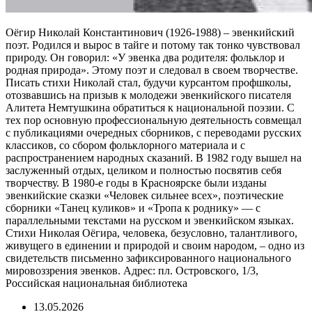
Оёгир Николай Константинович (1926-1988) – эвенкийский
поэт. Родился и вырос в тайге и потому так тонко чувствовал
природу. Он говорил: «У эвенка два родителя: фольклор и
родная природа». Этому поэт и следовал в своем творчестве.
Писать стихи Николай стал, будучи курсантом профшколы,
отозвавшись на призыв к молодежи эвенкийского писателя
Алитета Немтушкина обратиться к национальной поэзии. С
тех пор основную профессиональную деятельность совмещал
с публикациями очередных сборников, с переводами русских
классиков, со сбором фольклорного материала и с
распространением народных сказаний. В 1982 году вышел на
заслуженный отдых, целиком и полностью посвятив себя
творчеству. В 1980-е годы в Красноярске были изданы
эвенкийские сказки «Человек сильнее всех», поэтические
сборники «Танец куликов» и «Тропа к роднику» — с
параллельными текстами на русском и эвенкийском языках.
Стихи Николая Оёгира, человека, безусловно, талантливого,
живущего в единении и природой и своим народом, – одно из
свидетельств письменно зафиксированного национального
мировоззрения эвенков. Адрес: пл. Островского, 1/3,
Российская национальная библиотека
13.05.2026