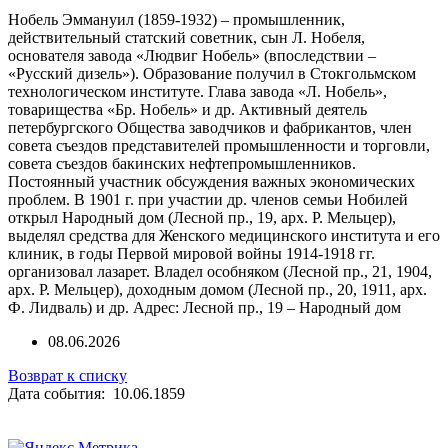
Нобель Эммануил (1859-1932) – промышленник,
действительный статский советник, сын Л. Нобеля,
основателя завода «Людвиг Нобель» (впоследствии –
«Русский дизель»). Образование получил в Стокгольмском
технологическом институте. Глава завода «Л. Нобель»,
товарищества «Бр. Нобель» и др. Активный деятель
петербургского Общества заводчиков и фабрикантов, член
совета съездов представителей промышленности и торговли,
совета съездов бакинских нефтепромышленников.
Постоянный участник обсуждения важных экономических
проблем. В 1901 г. при участии др. членов семьи Нобилей
открыл Народный дом (Лесной пр., 19, арх. Р. Мельцер),
выделял средства для Женского медицинского института и его
клиник, в годы Первой мировой войны 1914-1918 гг.
организовал лазарет. Владел особняком (Лесной пр., 21, 1904,
арх. Р. Мельцер), доходным домом (Лесной пр., 20, 1911, арх.
Ф. Лидваль) и др. Адрес: Лесной пр., 19 – Народный дом
08.06.2026
Возврат к списку
Дата события: 10.06.1859