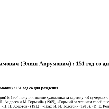
рамович (Элиш Аврумович) : 151 год со д
ович) : 151 год со дня рождения
ция) В 1904 получил звание художника за картину «В сумерках».
. Андреев и М. Горький» (1905), «Горький за чтением своей пье
 «Н. Н. Ходотов» (1912), «Граф И. И. Толстой» (1913), «И. Е. Ре