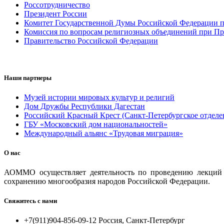
Россотрудничество
Президент России
Комитет Государственной Думы Российской Федерации п
Комиссия по вопросам религиозных объединений при Пр
Правительство Российской Федерации
Наши партнеры
Музей истории мировых культур и религий
Дом Дружбы Республики Дагестан
Российский Красный Крест (Санкт-Петербургское отделе
ГБУ «Московский дом национальностей»
Международный альянс «Трудовая миграция»
О нас
АОММО осуществляет деятельность по проведению лекций и
сохранению многообразия народов Российской Федерации.
Свяжитесь с нами
+7(911)904-856-09-12 Россия, Санкт-Петербург