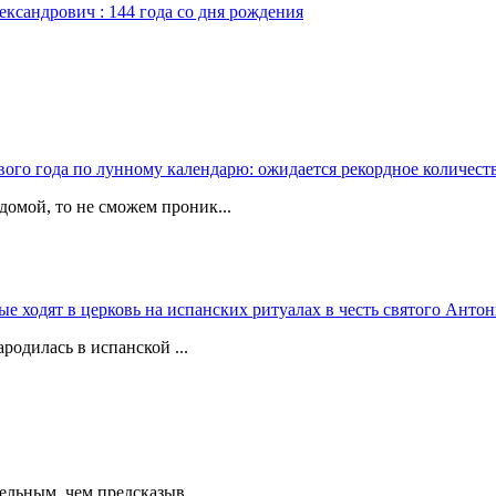
ександрович : 144 года со дня рождения
вого года по лунному календарю: ожидается рекордное количест
домой, то не сможем проник...
 ходят в церковь на испанских ритуалах в честь святого Антон
родилась в испанской ...
ельным, чем предсказыв...