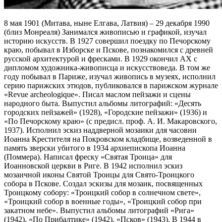
8 мая 1901 (Митава, ныне Елгава, Латвия) – 29 декабря 1990
(близ Монреаля) Занимался живописью и графикой, изучал
историю искусств. В 1927 совершил поездку по Печорскому
краю, побывал в Изборске и Пскове, познакомился с древней
русской архитектурой и фресками. В 1929 окончил АХ с
дипломом художника-живописца и искусствоведа. В том же
году побывал в Париже, изучал живопись в музеях, исполнил
серию парижских этюдов, публиковался в парижском журнале
«Revue archeologique». Писал маслом пейзажи и сцены
народного быта. Выпустил альбомы литографий: «Десять
городских пейзажей» (1928), «Городские пейзажи» (1936) и
«По Печорскому краю» (с предисл. проф. А. И. Макаровского,
1937). Исполнил эскиз наддверной мозаики для часовни
Иоанна Крестителя на Покровском кладбище, возведенной в
память зверски убитого в 1934 архиепископа Иоанна
(Поммера). Написал фреску «Святая Троица» для
Иоанновской церкви в Риге. В 1942 исполнил эскиз
мозаичной иконы Святой Троицы для Свято-Троицкого
собора в Пскове. Создал эскизы для мозаик, посвященных
Троицкому собору: «Троицкий собор в солнечном свете»,
«Троицкий собор в военные годы», «Троицкий собор при
закатном небе». Выпустил альбомы литографий «Рига»
(1942), «По Прибалтике» (1942), «Псков» (1943). В 1944 в