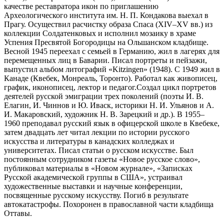
качестве реставратора икон по приглашению
Археологического института им. Н. П. Кондакова выехал в
Прагу. Осуществил расчистку образа Спаса (XIV–XV вв.) из
коллекции Солдатенковых и исполнил мозаику в храме
Успения Пресвятой Богородицы на Ольшанском кладбище.
Весной 1945 переехал с семьей в Германию, жил в лагерях для
перемещенных лиц в Баварии. Писал портреты и пейзажи,
выпустил альбом литографий «Kitzingen» (1948). С 1949 жил в
Канаде (Квебек, Монреаль, Торонто). Работал как живописец,
график, иконописец, лектор и педагог.Создал цикл портретов
деятелей русской эмиграции трех поколений (поэты И. В.
Елагин, И. Чиннов и Ю. Иваск, историки Н. И. Ульянов и А.
И. Макаровский, художник Н. В. Зарецкий и др.). В 1955–
1960 преподавал русский язык в офицерской школе в Квебеке,
затем двадцать лет читал лекции по истории русского
искусства и литературы в канадских колледжах и
университетах. Писал статьи о русском искусстве. Был
постоянным сотрудником газеты «Новое русское слово»,
публиковал материалы в «Новом журнале», «Записках
Русской академической группы в США», устраивал
художественные выставки и научные конференции,
посвященные русскому искусству. Погиб в результате
автокатастрофы. Похоронен в православной части кладбища
Оттавы.