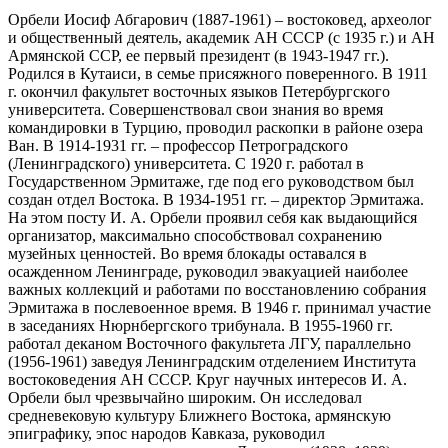
Орбели Иосиф Абгарович (1887-1961) – востоковед, археолог
и общественный деятель, академик АН СССР (с 1935 г.) и АН
Армянской ССР, ее первый президент (в 1943-1947 гг.).
Родился в Кутаиси, в семье присяжного поверенного. В 1911
г. окончил факультет восточных языков Петербургского
университета. Совершенствовал свои знания во время
командировки в Турцию, проводил раскопки в районе озера
Ван. В 1914-1931 гг. – профессор Петроградского
(Ленинградского) университета. С 1920 г. работал в
Государственном Эрмитаже, где под его руководством был
создан отдел Востока. В 1934-1951 гг. – директор Эрмитажа.
На этом посту И. А. Орбели проявил себя как выдающийся
организатор, максимально способствовал сохранению
музейных ценностей. Во время блокады оставался в
осажденном Ленинграде, руководил эвакуацией наиболее
важных коллекций и работами по восстановлению собрания
Эрмитажа в послевоенное время. В 1946 г. принимал участие
в заседаниях Нюрнбергского трибунала. В 1955-1960 гг.
работал деканом Восточного факультета ЛГУ, параллельно
(1956-1961) заведуя Ленинградским отделением Института
востоковедения АН СССР. Круг научных интересов И. А.
Орбели был чрезвычайно широким. Он исследовал
средневековую культуру Ближнего Востока, армянскую
эпиграфику, эпос народов Кавказа, руководил