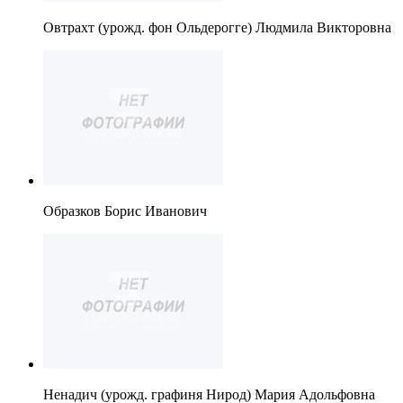
Овтрахт (урожд. фон Ольдерогге) Людмила Викторовна
Образков Борис Иванович
Ненадич (урожд. графиня Нирод) Мария Адольфовна