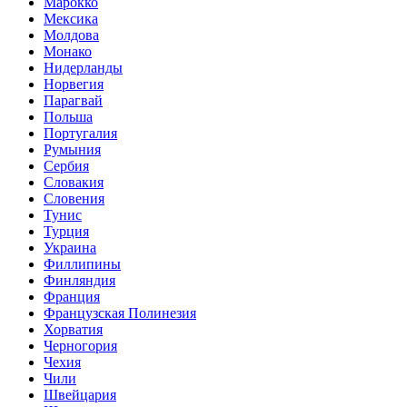
Марокко
Мексика
Молдова
Монако
Нидерланды
Норвегия
Парагвай
Польша
Португалия
Румыния
Сербия
Словакия
Словения
Тунис
Турция
Украина
Филлипины
Финляндия
Франция
Французская Полинезия
Хорватия
Черногория
Чехия
Чили
Швейцария