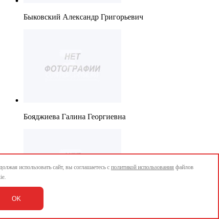
Быковский Александр Григорьевич
Бояджиева Галина Георгиевна
олжая использовать сайт, вы соглашаетесь с
политикой использования
файлов
ie.
OK
Биценко Андрей Васильевич