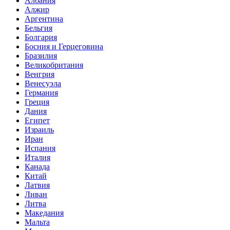
Албания
Алжир
Аргентина
Бельгия
Болгария
Босния и Герцеговина
Бразилия
Великобритания
Венгрия
Венесуэла
Германия
Греция
Дания
Египет
Израиль
Иран
Испания
Италия
Канада
Китай
Латвия
Ливан
Литва
Македания
Мальта