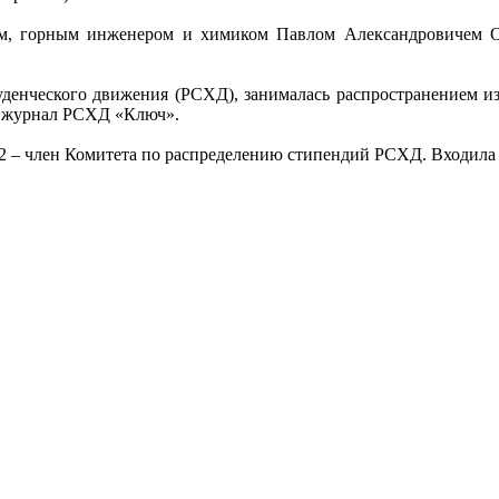
ем, горным инженером и химиком Павлом Александровичем Ов
уденческого движения (РСХД), занималась распространением из
й журнал РСХД «Ключ».
2 – член Комитета по распределению стипендий РСХД. Входила