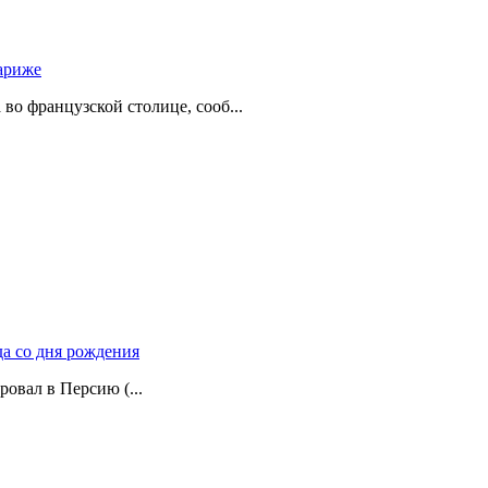
ариже
о французской столице, сооб...
да со дня рождения
ровал в Персию (...