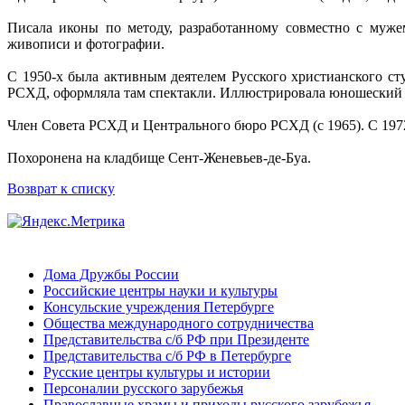
Писала иконы по методу, разработанному совместно с муж
живописи и фотографии.
С 1950-х была активным деятелем Русского христианского ст
РСХД, оформляла там спектакли. Иллюстрировала юношески
Член Совета РСХД и Центрального бюро РСХД (с 1965). С 197
Похоронена на кладбище Сент-Женевьев-де-Буа.
Возврат к списку
Дома Дружбы России
Российские центры науки и культуры
Консульские учреждения Петербурге
Общества международного сотрудничества
Представительства с/б РФ при Президенте
Представительства с/б РФ в Петербурге
Русские центры культуры и истории
Персоналии русского зарубежья
Православные храмы и приходы русского зарубежья