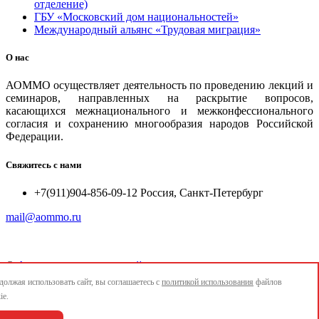
отделение)
ГБУ «Московский дом национальностей»
Международный альянс «Трудовая миграция»
О нас
АОММО осуществляет деятельность по проведению лекций и
семинаров, направленных на раскрытие вопросов,
касающихся межнационального и межконфессионального
согласия и сохранению многообразия народов Российской
Федерации.
Свяжитесь с нами
+7(911)904-856-09-12 Россия, Санкт-Петербург
mail@aommo.ru
©
Ассоциация организаций по реализации национальных
проектов и достижению национальных целей развития
олжая использовать сайт, вы соглашаетесь с
политикой использования
файлов
"АОММО"
ie.
e-mail:
mail@aommo.ru