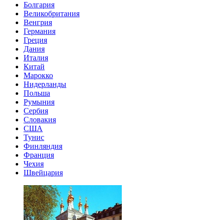
Болгария
Великобритания
Венгрия
Германия
Греция
Дания
Италия
Китай
Марокко
Нидерланды
Польша
Румыния
Сербия
Словакия
США
Тунис
Финляндия
Франция
Чехия
Швейцария