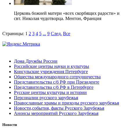
Церковь божией матери «всех скорбящих радости» и
свт. Николая чудотворца. Ментон, Франция
Страницы:
1
2
3
4
5
...
9
След.
Все
Дома Дружбы России
Российские центры науки и культуры
Консульские учреждения Петербурге
Общества международного сотрудничества
Представительства с/б РФ при Президенте
Представительства с/б РФ в Петербурге
Русские центры культуры и истории
Персоналии русского зарубежья
Православные храмы и приходы русского зарубежья
Новости,события, факты Русского Зарубежья
Анонсы мероприятий Русского Зарубежья
Новости