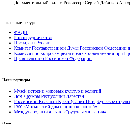
Документальный фильм Режиссер: Сергей Дебижев Автор 
Полезные ресурсы
ФАДН
Россотрудничество
Президент России
Комитет Государственной Думы Российской Федерации п
Комиссия по вопросам религиозных объединений при Пр
Правительство Российской Федерации
Наши партнеры
Музей истории мировых культур и религий
Дом Дружбы Республики Дагестан
Российский Красный Крест (Санкт-Петербургское отделе
ГБУ «Московский дом национальностей»
Международный альянс «Трудовая миграция»
О нас