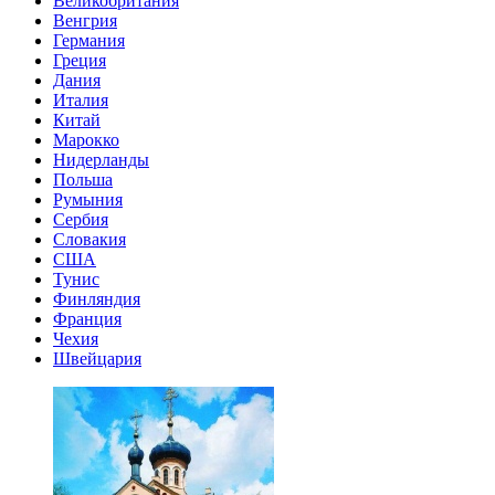
Великобритания
Венгрия
Германия
Греция
Дания
Италия
Китай
Марокко
Нидерланды
Польша
Румыния
Сербия
Словакия
США
Тунис
Финляндия
Франция
Чехия
Швейцария