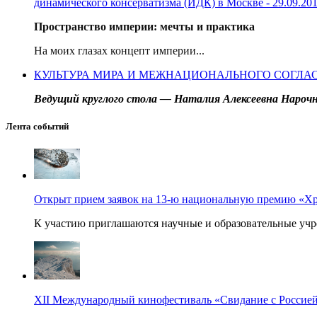
динамического консерватизма (ИДК) в Москве - 29.09.2010
Пространство империи: мечты и практика
На моих глазах концепт империи...
КУЛЬТУРА МИРА И МЕЖНАЦИОНАЛЬНОГО СОГЛАСИЯ В 
Ведущий круглого стола — Наталия Алексеевна Нарочн
Лента событий
Открыт прием заявок на 13-ю национальную премию «Х
К участию приглашаются научные и образовательные учре
XII Международный кинофестиваль «Свидание с Россией