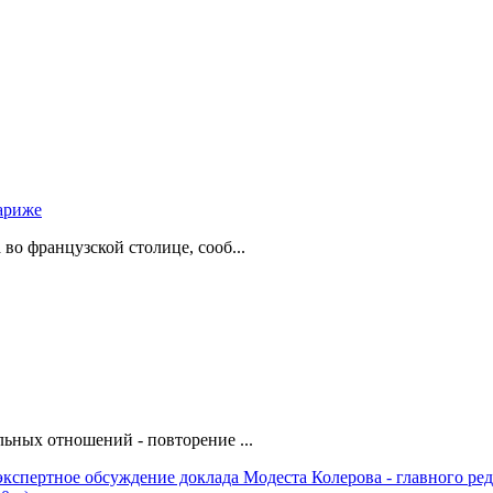
ариже
о французской столице, сооб...
ьных отношений - повторение ...
ое обсуждение доклада Модеста Колерова - главного реда