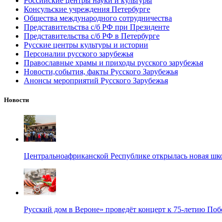
Российские центры науки и культуры
Консульские учреждения Петербурге
Общества международного сотрудничества
Представительства с/б РФ при Президенте
Представительства с/б РФ в Петербурге
Русские центры культуры и истории
Персоналии русского зарубежья
Православные храмы и приходы русского зарубежья
Новости,события, факты Русского Зарубежья
Анонсы мероприятий Русского Зарубежья
Новости
Центральноафриканской Республике открылась новая шк
Русский дом в Вероне» проведёт концерт к 75-летию По