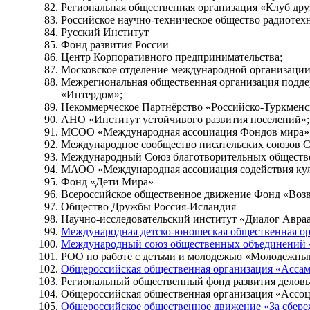
Региональная общественная организация «Клуб др
Российское научно-техническое общество радиотех
Русский Институт
Фонд развития России
Центр Корпоративного предпринимательства;
Московское отделение международной организации
Межрегиональная общественная организация поддер
«Интердом»;
Некоммерческое Партнёрство «Российско-Туркменс
АНО «Институт устойчивого развития поселений»;
МСОО «Международная ассоциация Фондов мира»
Международное сообщество писательских союзов 
Международный Союз благотворительных обществ
МАОО «Международная ассоциация содействия кул
Фонд «Дети Мира»
Всероссийское общественное движение Фонд «Воз
Общество Дружбы Россия-Исландия
Научно-исследовательский институт «Диалог Авра
Международная детско-юношеская общественная ор
Международный союз общественных объединений «
РОО по работе с детьми и молодежью «Молодежн
Общероссийская общественная организация «Ассам
Региональный общественный фонд развития деловы
Общероссийская общественная организация «Ассоц
Общероссийское общественное движение «За сбере