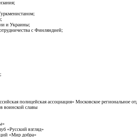
нзания;
Туркменистаном;
;
ии и Украины;
сотрудничества с Финляндией;
;
ссийская полицейская ассоциация» Московское региональное от
ов воинской славы
ы»
б «Русский взгляд»
ций «Мир добра»