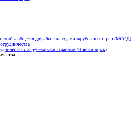
нений – обществ дружбы с народами зарубежных стран (МСОД)
сотрудничества
рудничества с Зарубежными странами (Новосибирск)
ичества