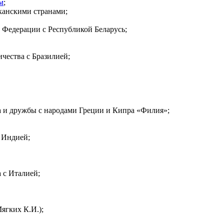
м
;
канскими странами;
 Федерации с Республикой Беларусь;
чества с Бразилией;
а и дружбы с народами Греции и Кипра «Филия»;
 Индией;
 с Италией;
ягких К.И.);