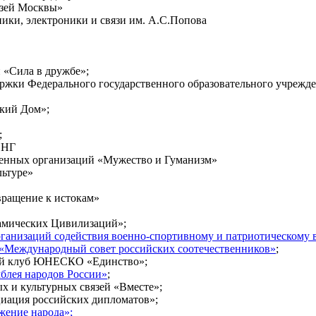
узей Москвы»
ники, электроники и связи им. А.С.Попова
 «Сила в дружбе»;
жки Федерального государственного образовательного учрежде
кий Дом»;
;
СНГ
енных организаций «Мужество и Гуманизм»
ьтуре»
вращение к истокам»
амических Цивилизаций»;
ганизаций содействия военно-спортивному и патриотическому
Международный совет российских соотечественников»
;
ый клуб ЮНЕСКО «Единство»;
блея народов России»
;
х и культурных связей «Вместе»;
иация российских дипломатов»;
жение народа»;