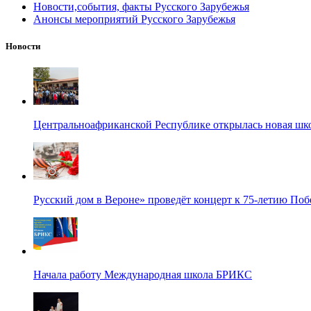
Новости,события, факты Русского Зарубежья
Анонсы мероприятий Русского Зарубежья
Новости
Центральноафриканской Республике открылась новая шк
Русский дом в Вероне» проведёт концерт к 75-летию По
Начала работу Международная школа БРИКС