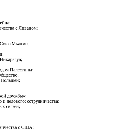
ейна;
ичества с Ливаном;
й Союз Мьянмы;
и;
Никарагуа;
родом Палестины;
бщество;
с Польшей;
кой дружбы»;
 и делового; сотрудничества;
ых связей;
дничества с США;