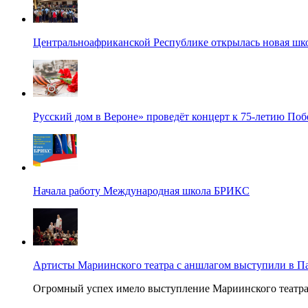
Центральноафриканской Республике открылась новая шк
Русский дом в Вероне» проведёт концерт к 75-летию По
Начала работу Международная школа БРИКС
Артисты Мариинского театра с аншлагом выступили в П
Огромный успех имело выступление Мариинского театра в