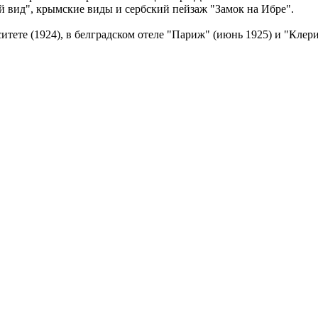
ой вид", крымские виды и сербский пейзаж "Замок на Ибре".
тете (1924), в белградском отеле "Париж" (июнь 1925) и "Клери