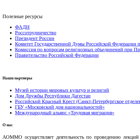
Полезные ресурсы
ФАДН
Россотрудничество
Президент России
Комитет Государственной Думы Российской Федерации п
Комиссия по вопросам религиозных объединений при Пр
Правительство Российской Федерации
Наши партнеры
Музей истории мировых культур и религий
Дом Дружбы Республики Дагестан
Российский Красный Крест (Санкт-Петербургское отделе
ГБУ «Московский дом национальностей»
Международный альянс «Трудовая миграция»
О нас
АОММО осуществляет деятельность по проведению лекций и