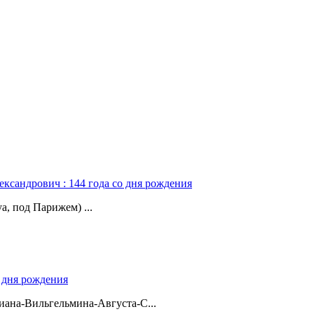
ександрович : 144 года со дня рождения
а, под Парижем) ...
о дня рождения
ана-Вильгельмина-Августа-С...