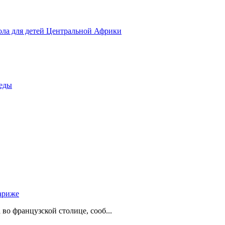
ола для детей Центральной Африки
беды
ариже
о французской столице, сооб...