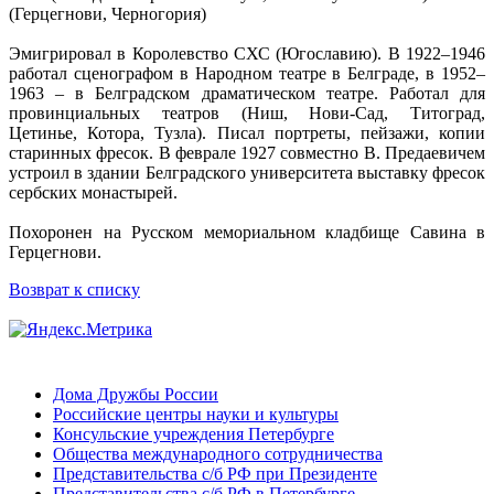
(Герцегнови, Черногория)
Эмигрировал в Королевство СХС (Югославию). В 1922–1946
работал сценографом в Народном театре в Белграде, в 1952–
1963 – в Белградском драматическом театре. Работал для
провинциальных театров (Ниш, Нови-Сад, Титоград,
Цетинье, Котора, Тузла). Писал портреты, пейзажи, копии
старинных фресок. В феврале 1927 совместно В. Предаевичем
устроил в здании Белградского университета выставку фресок
сербских монастырей.
Похоронен на Русском мемориальном кладбище Савина в
Герцегнови.
Возврат к списку
Дома Дружбы России
Российские центры науки и культуры
Консульские учреждения Петербурге
Общества международного сотрудничества
Представительства с/б РФ при Президенте
Представительства с/б РФ в Петербурге