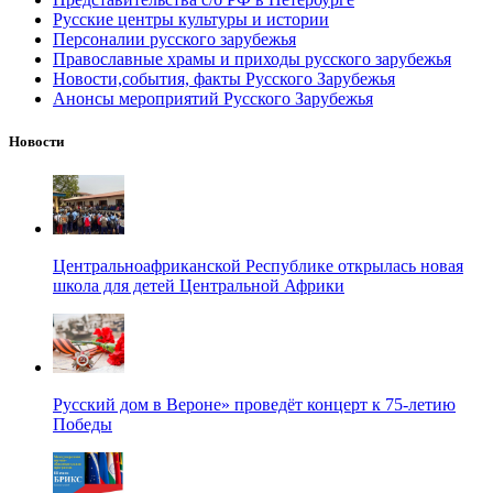
Русские центры культуры и истории
Персоналии русского зарубежья
Православные храмы и приходы русского зарубежья
Новости,события, факты Русского Зарубежья
Анонсы мероприятий Русского Зарубежья
Новости
Центральноафриканской Республике открылась новая
школа для детей Центральной Африки
Русский дом в Вероне» проведёт концерт к 75-летию
Победы