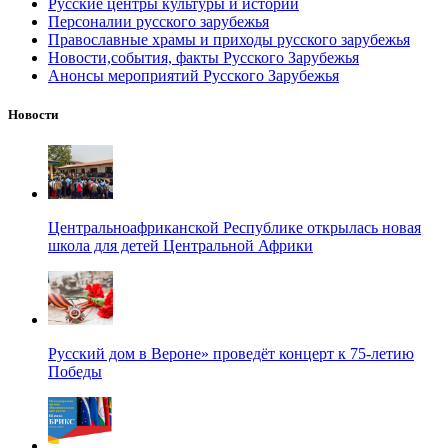
Русские центры культуры и истории
Персоналии русского зарубежья
Православные храмы и приходы русского зарубежья
Новости,события, факты Русского Зарубежья
Анонсы мероприятий Русского Зарубежья
Новости
Центральноафриканской Республике открылась новая
школа для детей Центральной Африки
Русский дом в Вероне» проведёт концерт к 75-летию
Победы