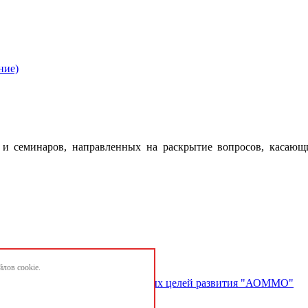
ние)
 семинаров, направленных на раскрытие вопросов, касающ
лов cookie.
ектов и достижению национальных целей развития "АОММО"