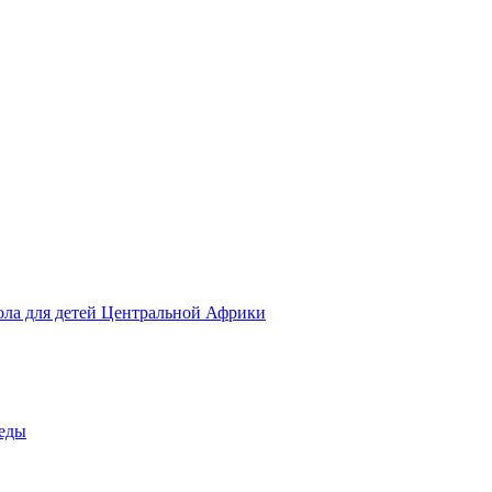
ола для детей Центральной Африки
беды