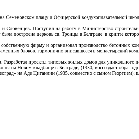
а Семеновском плацу и Офицерской воздухоплавательной школы
в и Словенцев. Поступил на работу в Министерство строитель
 была построена церковь св. Троицы в Белграде, в крипте котор
ал собственную фирму и организовал производство бетонных ко
каменных блоков, гармонично вписавшееся в монастырский комп
ев. Разработал проекты типовых жилых домов для уникального п
овня на Новом кладбище в Белграде, (1930; воссоздает образ од
Београд» на Аде Циганлии (1935, совместно с сыном Георгием); 