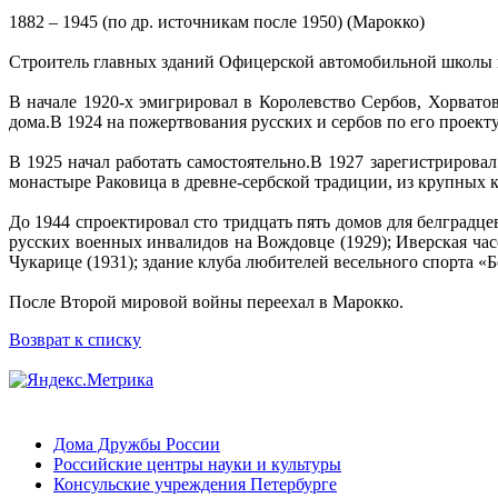
1882 – 1945 (по др. источникам после 1950) (Марокко)
Строитель главных зданий Офицерской автомобильной школы н
В начале 1920-х эмигрировал в Королевство Сербов, Хорвато
дома.В 1924 на пожертвования русских и сербов по его проекту
В 1925 начал работать самостоятельно.В 1927 зарегистриров
монастыре Раковица в древне-сербской традиции, из крупных 
До 1944 спроектировал сто тридцать пять домов для белградц
русских военных инвалидов на Вождовце (1929); Иверская час
Чукарице (1931); здание клуба любителей весельного спорта «
После Второй мировой войны переехал в Марокко.
Возврат к списку
Дома Дружбы России
Российские центры науки и культуры
Консульские учреждения Петербурге