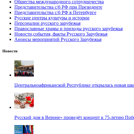
Общества международного сотрудничества
Представительства с/б РФ при Президенте
Представительства с/б РФ в Петербурге
Русские центры культуры и истории
Персоналии русского зарубежья
Православные храмы и приходы русского зарубежья
Новости,события, факты Русского Зарубежья
Анонсы мероприятий Русского Зарубежья
Новости
Центральноафриканской Республике открылась новая шк
Русский дом в Вероне» проведёт концерт к 75-летию По