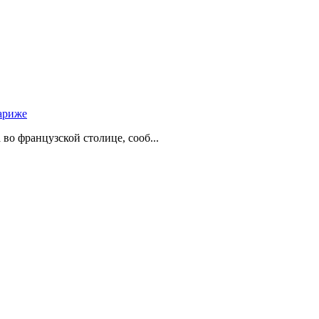
ариже
о французской столице, сооб...