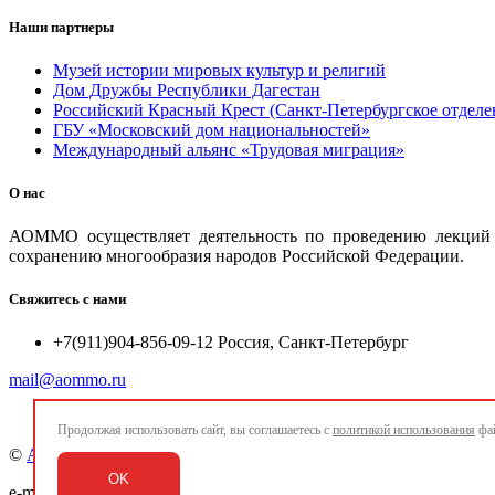
Наши партнеры
Музей истории мировых культур и религий
Дом Дружбы Республики Дагестан
Российский Красный Крест (Санкт-Петербургское отделе
ГБУ «Московский дом национальностей»
Международный альянс «Трудовая миграция»
О нас
АОММО осуществляет деятельность по проведению лекций и
сохранению многообразия народов Российской Федерации.
Свяжитесь с нами
+7(911)904-856-09-12 Россия, Санкт-Петербург
mail@aommo.ru
Продолжая использовать сайт, вы соглашаетесь с
политикой использования
фай
©
Ассоциация организаций по реализации национальных про
OK
e-mail:
mail@aommo.ru