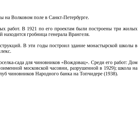
 на Волковом поле в Санкт-Петербурге.
ных работ. В 1921 по его проектам были построены три жилых
ой находится гробница генерала Врангеля.
нструкций. В эти годы построил здание монастырской школы в
лекс.
оселка-сада для чиновников «Вождовац». Среди его работ: Дом
ноименной московской часовни, разрушенной в 1929); школа на
клуб чиновников Народного банка на Топчидере (1938).