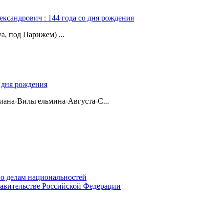
ександрович : 144 года со дня рождения
а, под Парижем) ...
о дня рождения
ана-Вильгельмина-Августа-С...
о делам национальностей
авительстве Российской Федерации