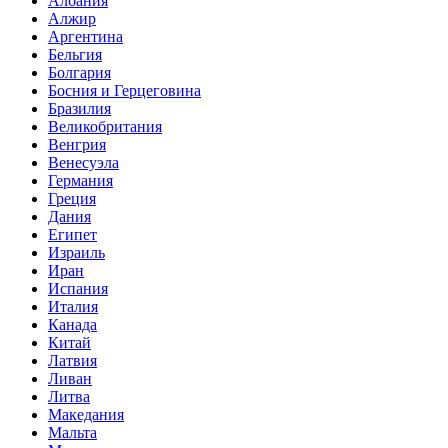
Албания
Алжир
Аргентина
Бельгия
Болгария
Босния и Герцеговина
Бразилия
Великобритания
Венгрия
Венесуэла
Германия
Греция
Дания
Египет
Израиль
Иран
Испания
Италия
Канада
Китай
Латвия
Ливан
Литва
Македания
Мальта