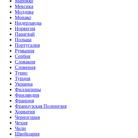
Марокко
Мексика
Молдова
Монако
Нидерланды
Норвегия
Парагвай
Польша
Португалия
Румыния
Сербия
Словакия
Словения
Тунис
Турция
Украина
Филлипины
Финляндия
Франция
Французская Полинезия
Хорватия
Черногория
Чехия
Чили
Швейцария