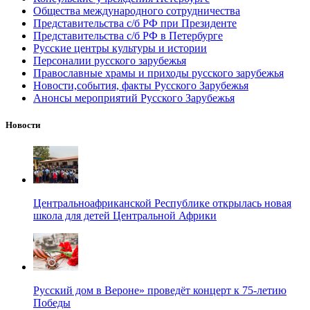
Общества международного сотрудничества
Представительства с/б РФ при Президенте
Представительства с/б РФ в Петербурге
Русские центры культуры и истории
Персоналии русского зарубежья
Православные храмы и приходы русского зарубежья
Новости,события, факты Русского Зарубежья
Анонсы мероприятий Русского Зарубежья
Новости
Центральноафриканской Республике открылась новая
школа для детей Центральной Африки
Русский дом в Вероне» проведёт концерт к 75-летию
Победы