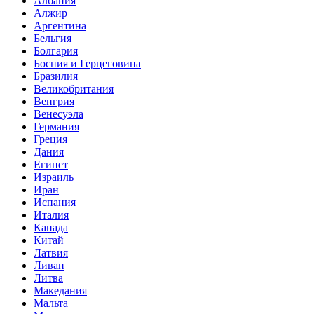
Албания
Алжир
Аргентина
Бельгия
Болгария
Босния и Герцеговина
Бразилия
Великобритания
Венгрия
Венесуэла
Германия
Греция
Дания
Египет
Израиль
Иран
Испания
Италия
Канада
Китай
Латвия
Ливан
Литва
Македания
Мальта