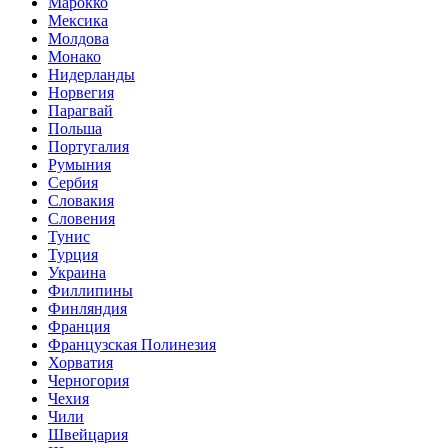
Марокко
Мексика
Молдова
Монако
Нидерланды
Норвегия
Парагвай
Польша
Португалия
Румыния
Сербия
Словакия
Словения
Тунис
Турция
Украина
Филлипины
Финляндия
Франция
Французская Полинезия
Хорватия
Черногория
Чехия
Чили
Швейцария