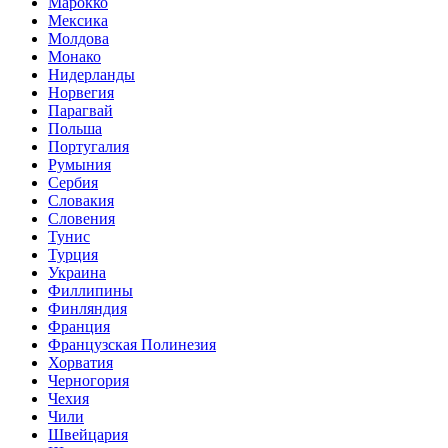
Марокко
Мексика
Молдова
Монако
Нидерланды
Норвегия
Парагвай
Польша
Португалия
Румыния
Сербия
Словакия
Словения
Тунис
Турция
Украина
Филлипины
Финляндия
Франция
Французская Полинезия
Хорватия
Черногория
Чехия
Чили
Швейцария