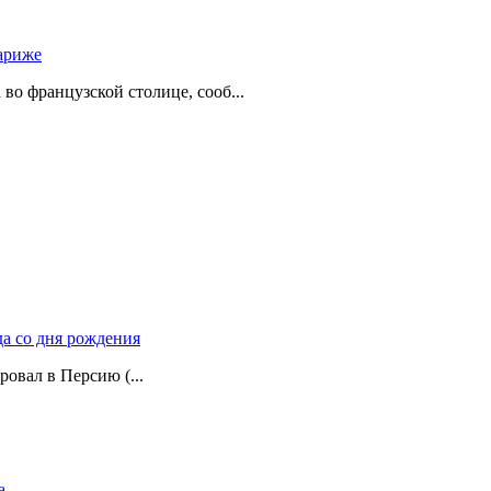
ариже
о французской столице, сооб...
да со дня рождения
ровал в Персию (...
а