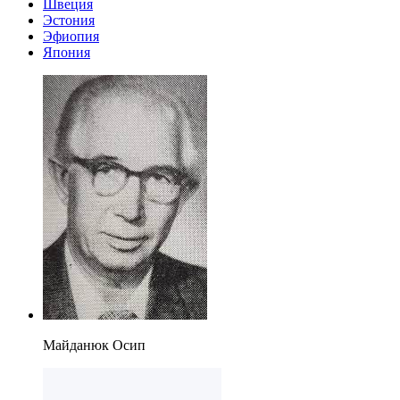
Швеция
Эстония
Эфиопия
Япония
Майданюк Осип