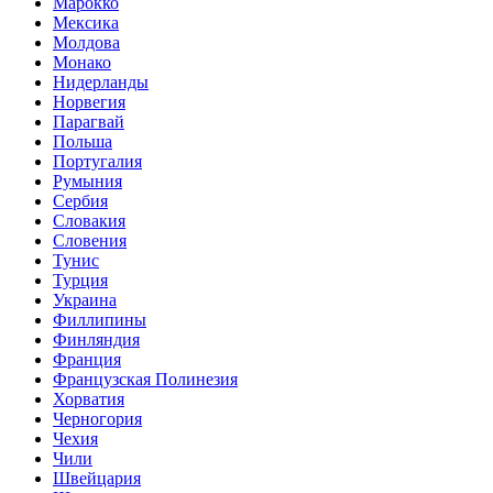
Марокко
Мексика
Молдова
Монако
Нидерланды
Норвегия
Парагвай
Польша
Португалия
Румыния
Сербия
Словакия
Словения
Тунис
Турция
Украина
Филлипины
Финляндия
Франция
Французская Полинезия
Хорватия
Черногория
Чехия
Чили
Швейцария