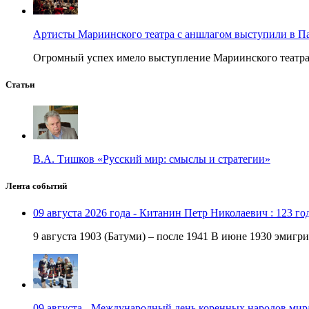
Артисты Мариинского театра с аншлагом выступили в П
Огромный успех имело выступление Мариинского театра в
Статьи
В.А. Тишков «Русский мир: смыслы и стратегии»
Лента событий
09 августа 2026 года - Китанин Петр Николаевич : 123 го
9 августа 1903 (Батуми) – после 1941 В июне 1930 эмигри
09 августа - Международный день коренных народов мир