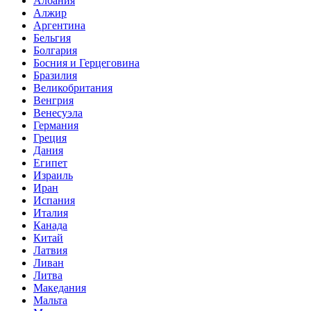
Албания
Алжир
Аргентина
Бельгия
Болгария
Босния и Герцеговина
Бразилия
Великобритания
Венгрия
Венесуэла
Германия
Греция
Дания
Египет
Израиль
Иран
Испания
Италия
Канада
Китай
Латвия
Ливан
Литва
Македания
Мальта