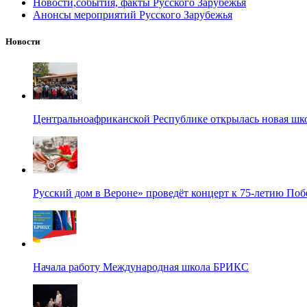
Новости,события, факты Русского Зарубежья
Анонсы мероприятий Русского Зарубежья
Новости
Центральноафриканской Республике открылась новая шк
Русский дом в Вероне» проведёт концерт к 75-летию По
Начала работу Международная школа БРИКС