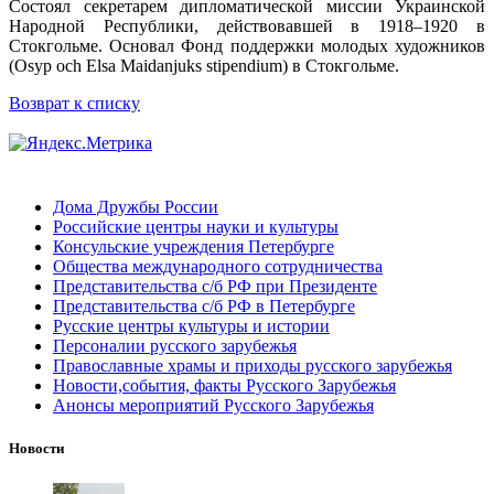
Состоял секретарем дипломатической миссии Украинской
Народной Республики, действовавшей в 1918–1920 в
Стокгольме. Основал Фонд поддержки молодых художников
(Osyp och Elsa Maidanjuks stipendium) в Стокгольме.
Возврат к списку
Дома Дружбы России
Российские центры науки и культуры
Консульские учреждения Петербурге
Общества международного сотрудничества
Представительства с/б РФ при Президенте
Представительства с/б РФ в Петербурге
Русские центры культуры и истории
Персоналии русского зарубежья
Православные храмы и приходы русского зарубежья
Новости,события, факты Русского Зарубежья
Анонсы мероприятий Русского Зарубежья
Новости