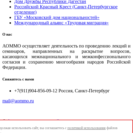
Дом Дружбы Республики Дагестан
Российский Красный Крест (Санкт-Петербургское
отделение)
ГБУ «Московский дом национальностей»
Международный альянс «Трудовая миграция»
О нас
АОММО осуществляет деятельность по проведению лекций и
семинаров, направленных на раскрытие вопросов,
касающихся межнационального и межконфессионального
согласия и сохранению многообразия народов Российской
Федерации.
Свяжитесь с нами
+7(911)904-856-09-12 Россия, Санкт-Петербург
mail@aommo.ru
©
Ассоциация организаций по реализации национальных
проектов и достижению национальных целей развития
олжая использовать сайт, вы соглашаетесь с
политикой использования
файлов
"АОММО"