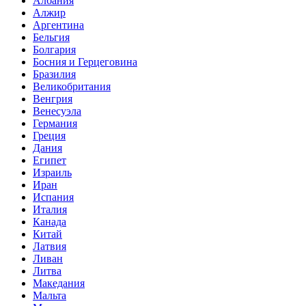
Албания
Алжир
Аргентина
Бельгия
Болгария
Босния и Герцеговина
Бразилия
Великобритания
Венгрия
Венесуэла
Германия
Греция
Дания
Египет
Израиль
Иран
Испания
Италия
Канада
Китай
Латвия
Ливан
Литва
Македания
Мальта