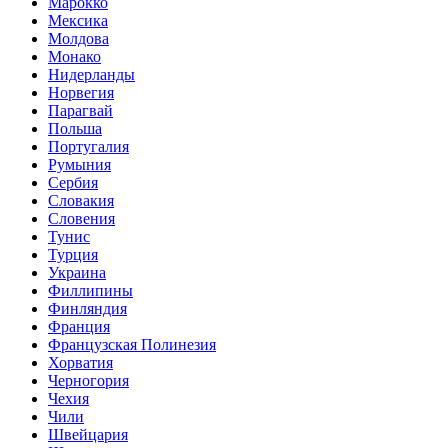
Марокко
Мексика
Молдова
Монако
Нидерланды
Норвегия
Парагвай
Польша
Португалия
Румыния
Сербия
Словакия
Словения
Тунис
Турция
Украина
Филлипины
Финляндия
Франция
Французская Полинезия
Хорватия
Черногория
Чехия
Чили
Швейцария