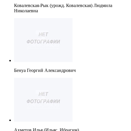
Ковалевская-Рык (урожд. Ковалевская) Людмила
Николаевна
Бенуа Георгий Александрович
Ахметов Илья (Ильяс, Ибрагим)