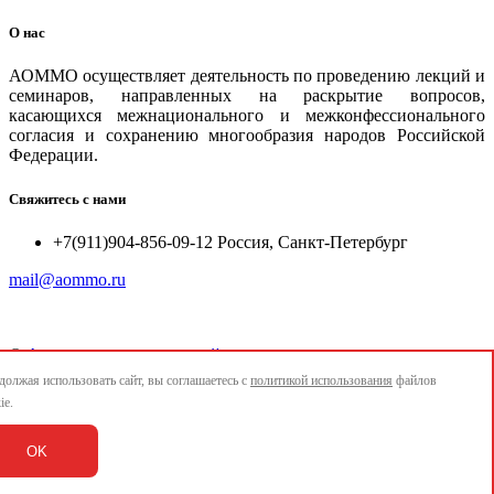
О нас
АОММО осуществляет деятельность по проведению лекций и
семинаров, направленных на раскрытие вопросов,
касающихся межнационального и межконфессионального
согласия и сохранению многообразия народов Российской
Федерации.
Свяжитесь с нами
+7(911)904-856-09-12 Россия, Санкт-Петербург
mail@aommo.ru
©
Ассоциация организаций по реализации национальных
проектов и достижению национальных целей развития
олжая использовать сайт, вы соглашаетесь с
политикой использования
файлов
"АОММО"
ie.
e-mail:
mail@aommo.ru
OK