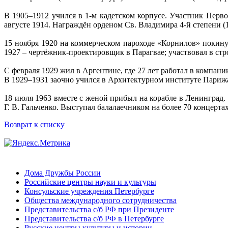
В 1905–1912 учился в 1-м кадетском корпусе. Участник Перво
августе 1914. Награждён орденом Св. Владимира 4-й степени (
15 ноября 1920 на коммерческом пароходе «Корнилов» покин
1927 – чертёжник-проектировщик в Парагвае; участвовал в стр
С февраля 1929 жил в Аргентине, где 27 лет работал в компан
В 1929–1931 заочно учился в Архитектурном институте Парижа
18 июля 1963 вместе с женой прибыл на корабле в Ленинград. 
Г. В. Гальченко. Выступал балалаечником на более 70 концерт
Возврат к списку
Дома Дружбы России
Российские центры науки и культуры
Консульские учреждения Петербурге
Общества международного сотрудничества
Представительства с/б РФ при Президенте
Представительства с/б РФ в Петербурге
Русские центры культуры и истории