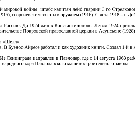
й мировой войны: штабс-капитан лейб-гвардии 3-го Стрелковог
1915), георгиевским золотым оружием (1916). С лета 1918 – в Д
ул Россию. До 1924 жил в Константинополе. Летом 1924 приплы
оительстве Покровской православной церкви в Асунсьоне (1928)
ии «Шелл».
. В Буэнос-Айресе работал и как художник книги. Создал 1-й в
Из Ленинграда направлен в Павлодар, где с 14 августа 1963 ра
ах народного хора Павлодарского машиностроительного завода.