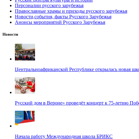
Персоналии русского зарубежья
Православные храмы и приходы русского зарубежья
Новости,события, факты Русского Зарубежья
Анонсы мероприятий Русского Зарубежья
Новости
Центральноафриканской Республике открылась новая шк
Русский дом в Вероне» проведёт концерт к 75-летию По
Начала работу Международная школа БРИКС