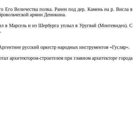
о Его Величества полка. Ранен под дер. Камень на р. Висла в
обровольческой армии Деникина.
л в Марсель и из Шербурга уплыл в Уругвай (Монтевидео). С
.
 Аргентине русский оркестр народных инструментов «Гусляр».
ботал архитектором-строителем при главном архитекторе города