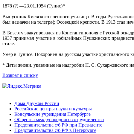
1878 (?) —23.01.1954 (Тунис)*
Выпускник Киевского военного училища. В годы Русско-японс
был назначен на телеграф Осовецкой крепости. В 1913 стал н
В Бизерту эвакуировался из Константинополя с Русской эскад
1937 принимал участие в юбилейных Пушкинских празднествах
стиле.
Умер в Тунисе. Похоронен на русском участке христианского к
* Даты жизни, указанные на надгробии Н. С. Сухаржевского на
Возврат к списку
Дома Дружбы России
Российские центры науки и культуры
Консульские учреждения Петербурге
Общества международного сотрудничества
Представительства с/б РФ при Президенте
Представительства с/б РФ в Петербурге