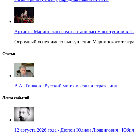
Артисты Мариинского театра с аншлагом выступили в П
Огромный успех имело выступление Мариинского театра в
Статьи
В.А. Тишков «Русский мир: смыслы и стратегии»
Лента событий
12 августа 2026 года - Дюпон Юлиан Людвигович : Юбиле