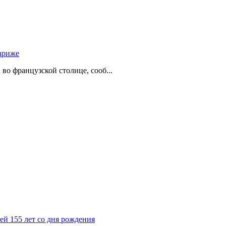
ариже
о французской столице, сооб...
й 155 лет со дня рождения