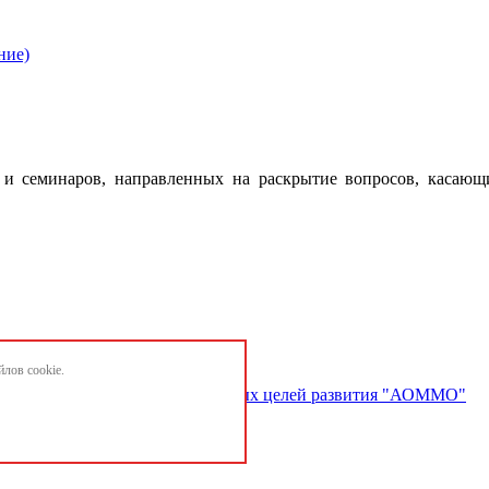
ние)
 семинаров, направленных на раскрытие вопросов, касающ
лов cookie.
ектов и достижению национальных целей развития "АОММО"