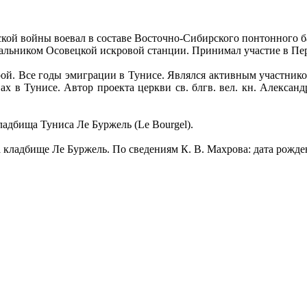
кой войны воевал в составе Восточно-Сибирского понтонного б
ачальником Осовецкой искровой станции. Принимал участие в П
рой. Все годы эмиграции в Тунисе. Являлся активным участник
 в Тунисе. Автор проекта церкви св. блгв. вел. кн. Александр
ладбища Туниса Ле Буржель (Le Bourgel).
 кладбище Ле Буржель. По сведениям К. В. Махрова: дата рожден