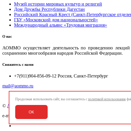
Музей истории мировых культур и религий
Дом Дружбы Республики Дагестан
Российский Красный Крест (Санкт-Петербургское отделе
ГБУ «Московский дом национальностей»
Международный альянс «Трудовая миграция»
О нас
АОММО осуществляет деятельность по проведению лекций и
сохранению многообразия народов Российской Федерации.
Свяжитесь с нами
+7(911)904-856-09-12 Россия, Санкт-Петербург
mail@aommo.ru
Продолжая использовать сайт, вы соглашаетесь с
политикой использования
фай
©
Ассоциация организаций по реализации национальных про
OK
e-mail:
mail@aommo.ru