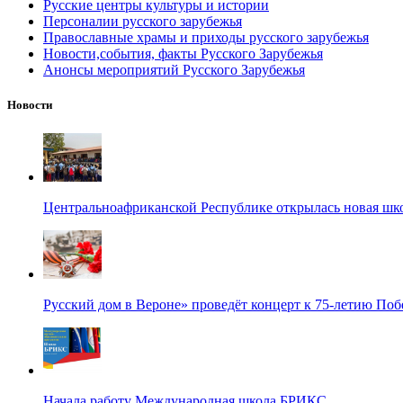
Русские центры культуры и истории
Персоналии русского зарубежья
Православные храмы и приходы русского зарубежья
Новости,события, факты Русского Зарубежья
Анонсы мероприятий Русского Зарубежья
Новости
Центральноафриканской Республике открылась новая шк
Русский дом в Вероне» проведёт концерт к 75-летию По
Начала работу Международная школа БРИКС