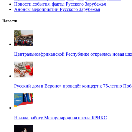
Новости,события, факты Русского Зарубежья
Анонсы мероприятий Русского Зарубежья
Новости
Центральноафриканской Республике открылась новая шк
Русский дом в Вероне» проведёт концерт к 75-летию По
Начала работу Международная школа БРИКС