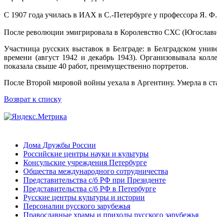
С 1907 года училась в ИАХ в С.-Петербурге у профессора Я. Ф
После революции эмигрировала в Королевство СХС (Югославию
Участница русских выставок в Белграде: в Белградском униве
времени (август 1942 и декабрь 1943). Организовывала колл
показала свыше 40 работ, преимущественно портретов.
После Второй мировой войны уехала в Аргентину. Умерла в ст
Возврат к списку
Дома Дружбы России
Российские центры науки и культуры
Консульские учреждения Петербурге
Общества международного сотрудничества
Представительства с/б РФ при Президенте
Представительства с/б РФ в Петербурге
Русские центры культуры и истории
Персоналии русского зарубежья
Православные храмы и приходы русского зарубежья