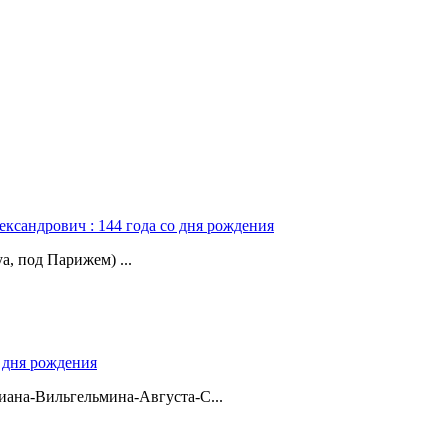
ександрович : 144 года со дня рождения
а, под Парижем) ...
о дня рождения
ана-Вильгельмина-Августа-С...