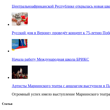
Центральноафриканской Республике открылась новая шк
Русский дом в Вероне» проведёт концерт к 75-летию По
Начала работу Международная школа БРИКС
Артисты Мариинского театра с аншлагом выступили в П
Огромный успех имело выступление Мариинского театра в
Статьи