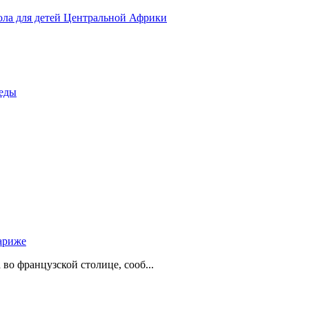
ола для детей Центральной Африки
беды
ариже
о французской столице, сооб...