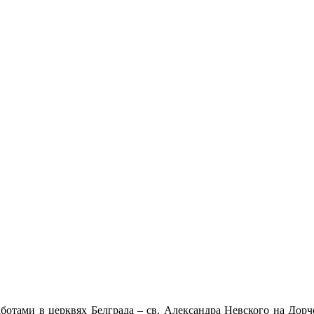
отами в церквях Белграда – св. Александра Невского на Дорчол